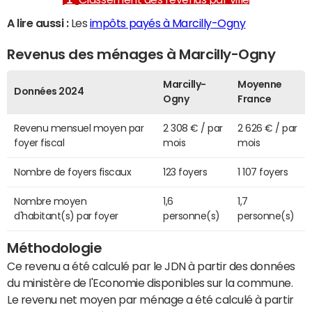
A lire aussi :
Les
impôts payés à Marcilly-Ogny
Revenus des ménages à Marcilly-Ogny
Marcilly-
Moyenne
Données 2024
Ogny
France
Revenu mensuel moyen par
2 308 € / par
2 626 € / par
foyer fiscal
mois
mois
Nombre de foyers fiscaux
123 foyers
1 107 foyers
Nombre moyen
1,6
1,7
d'habitant(s) par foyer
personne(s)
personne(s)
Méthodologie
Ce revenu a été calculé par le JDN à partir des données
du ministère de l'Economie disponibles sur la commune.
Le revenu net moyen par ménage a été calculé à partir