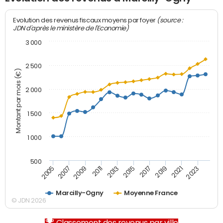
(source :
Evolution des revenus fiscaux moyens par foyer
JDN d'après le ministère de l'Economie)
3 000
2 500
Montant par mois (€)
2 000
1 500
1 000
500
2007
2017
2009
2019
2011
2021
2013
2023
2005
2015
Marcilly-Ogny
Moyenne France
© JDN 2026
Classement des revenus par ville