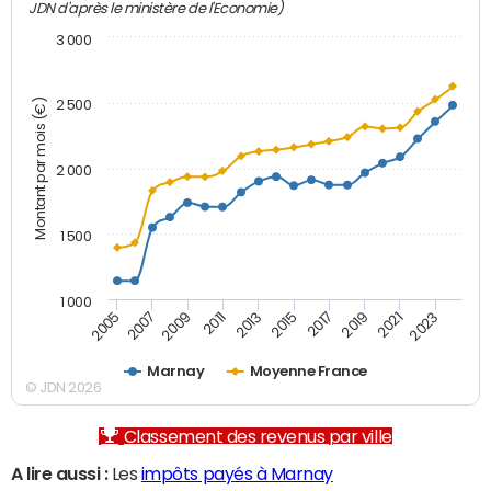
JDN d'après le ministère de l'Economie)
3 000
Montant par mois (€)
2 500
2 000
1 500
1 000
2007
2017
2009
2019
2011
2021
2013
2023
2005
2015
Marnay
Moyenne France
© JDN 2026
Classement des revenus par ville
A lire aussi :
Les
impôts payés à Marnay