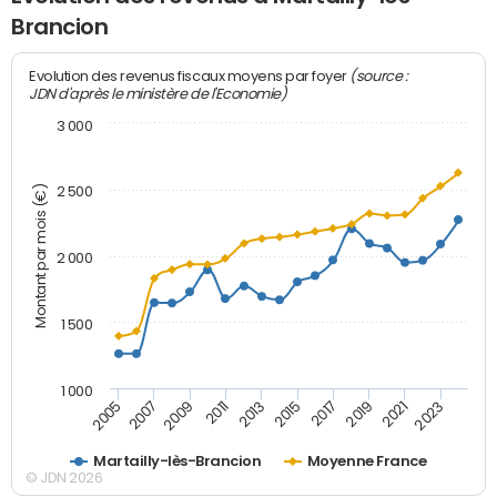
Brancion
(source :
Evolution des revenus fiscaux moyens par foyer
JDN d'après le ministère de l'Economie)
3 000
Montant par mois (€)
2 500
2 000
1 500
1 000
2007
2017
2009
2019
2011
2021
2013
2023
2005
2015
Martailly-lès-Brancion
Moyenne France
© JDN 2026