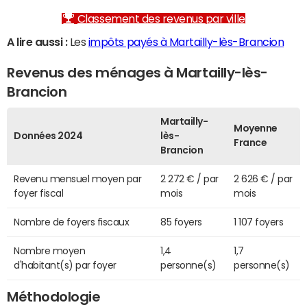
Classement des revenus par ville
A lire aussi :
Les
impôts payés à Martailly-lès-Brancion
Revenus des ménages à Martailly-lès-
Brancion
Martailly-
Moyenne
Données 2024
lès-
France
Brancion
Revenu mensuel moyen par
2 272 € / par
2 626 € / par
foyer fiscal
mois
mois
Nombre de foyers fiscaux
85 foyers
1 107 foyers
Nombre moyen
1,4
1,7
d'habitant(s) par foyer
personne(s)
personne(s)
Méthodologie