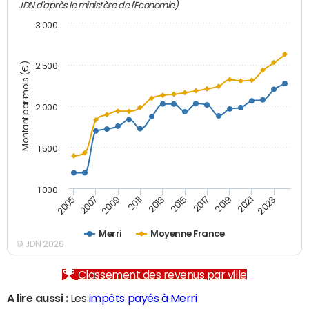
JDN d'après le ministère de l'Economie)
3 000
Montant par mois (€)
2 500
2 000
1 500
1 000
2007
2017
2009
2019
2011
2021
2013
2023
2005
2015
Merri
Moyenne France
© JDN 2026
Classement des revenus par ville
A lire aussi :
Les
impôts payés à Merri