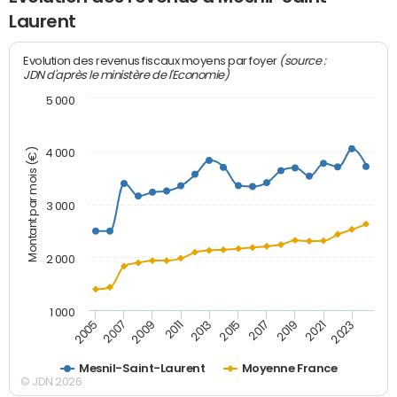
Laurent
(source :
Evolution des revenus fiscaux moyens par foyer
JDN d'après le ministère de l'Economie)
5 000
Montant par mois (€)
4 000
3 000
2 000
1 000
2007
2017
2005
2015
2013
2023
2011
2021
2009
2019
Mesnil-Saint-Laurent
Moyenne France
© JDN 2026