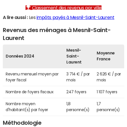
Classement des revenus par ville
A lire aussi :
Les
impôts payés à Mesnil-Saint-Laurent
Revenus des ménages à Mesnil-Saint-
Laurent
Mesnil-
Moyenne
Données 2024
Saint-
France
Laurent
Revenu mensuel moyen par
3 714 € / par
2 626 € / par
foyer fiscal
mois
mois
Nombre de foyers fiscaux
247 foyers
1 107 foyers
Nombre moyen
1,8
1,7
d'habitant(s) par foyer
personne(s)
personne(s)
Méthodologie