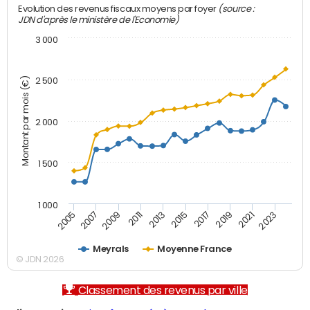
(source :
Evolution des revenus fiscaux moyens par foyer
JDN d'après le ministère de l'Economie)
3 000
Montant par mois (€)
2 500
2 000
1 500
1 000
2007
2017
2009
2019
2011
2021
2013
2023
2005
2015
Meyrals
Moyenne France
© JDN 2026
Classement des revenus par ville