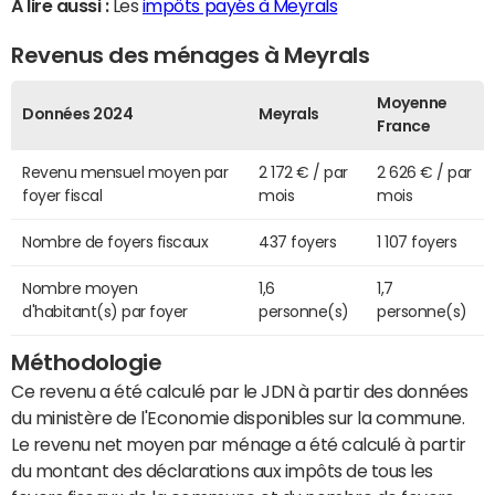
A lire aussi :
Les
impôts payés à Meyrals
Revenus des ménages à Meyrals
Moyenne
Données 2024
Meyrals
France
Revenu mensuel moyen par
2 172 € / par
2 626 € / par
foyer fiscal
mois
mois
Nombre de foyers fiscaux
437 foyers
1 107 foyers
Nombre moyen
1,6
1,7
d'habitant(s) par foyer
personne(s)
personne(s)
Méthodologie
Ce revenu a été calculé par le JDN à partir des données
du ministère de l'Economie disponibles sur la commune.
Le revenu net moyen par ménage a été calculé à partir
du montant des déclarations aux impôts de tous les