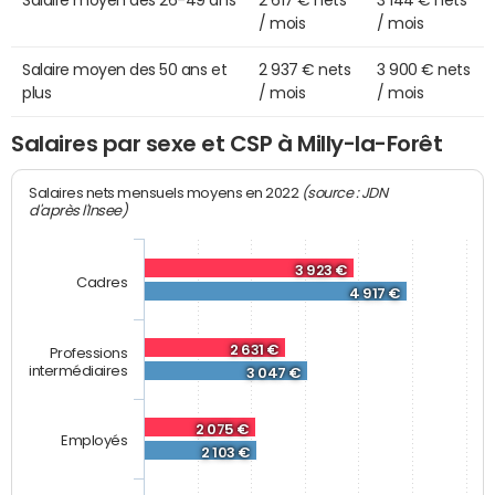
Salaire moyen des 26-49 ans
2 617 € nets
3 144 € nets
/ mois
/ mois
Salaire moyen des 50 ans et
2 937 € nets
3 900 € nets
plus
/ mois
/ mois
Salaires par sexe et CSP à Milly-la-Forêt
(source : JDN
Salaires nets mensuels moyens en 2022
d'après l'Insee)
3 923 €
Cadres
4 917 €
2 631 €
Professions
intermédiaires
3 047 €
2 075 €
Employés
2 103 €