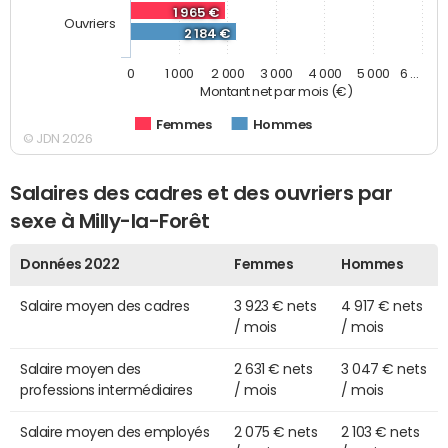
1 965 €
Ouvriers
2 184 €
0
1 000
2 000
3 000
4 000
5 000
6 …
Montant net par mois (€)
Femmes
Hommes
© JDN 2026
Salaires des cadres et des ouvriers par
sexe à Milly-la-Forêt
Données 2022
Femmes
Hommes
Salaire moyen des cadres
3 923 € nets
4 917 € nets
/ mois
/ mois
Salaire moyen des
2 631 € nets
3 047 € nets
professions intermédiaires
/ mois
/ mois
Salaire moyen des employés
2 075 € nets
2 103 € nets