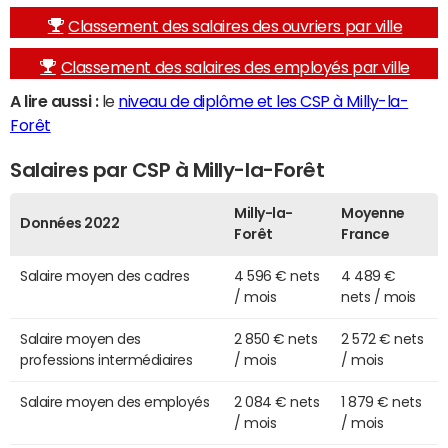
Classement des salaires des ouvriers par ville
Classement des salaires des employés par ville
A lire aussi :
le
niveau de diplôme et les CSP à Milly-la-
Forêt
Salaires par CSP à Milly-la-Forêt
Milly-la-
Moyenne
Données 2022
Forêt
France
Salaire moyen des cadres
4 596 € nets
4 489 €
/ mois
nets / mois
Salaire moyen des
2 850 € nets
2 572 € nets
professions intermédiaires
/ mois
/ mois
Salaire moyen des employés
2 084 € nets
1 879 € nets
/ mois
/ mois