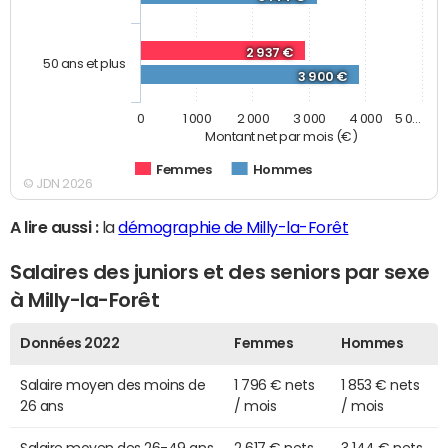
2 937 €
50 ans et plus
3 900 €
0
1 000
2 000
3 000
4 000
5 0…
Montant net par mois (€)
Femmes
Hommes
© JDN 2026
A lire aussi :
la
démographie de Milly-la-Forêt
Salaires des juniors et des seniors par sexe
à Milly-la-Forêt
Données 2022
Femmes
Hommes
Salaire moyen des moins de
1 796 € nets
1 853 € nets
26 ans
/ mois
/ mois