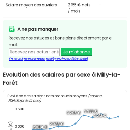
Salaire moyen des ouvriers
2 155 € nets
-
/ mois
A ne pas manquer
Recevez nos astuces et bons plans directement par e-
mail.
Je m'abonne
En savoir plus sur notre politique de confidentialité
Evolution des salaires par sexe à Milly-la-
Forêt
(source :
Evolution des salaires nets mensuels moyens
JDN d'après l'Insee)
3 500
3 333 €
3 295 €
3 213 €
2 983 €
3 000
2 894 €