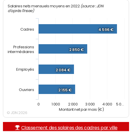
(source : JDN
Salaires nets mensuels moyens en 2022
d'après l'Insee)
Cadres
4 596 €
Professions
2 850 €
intermédiaires
Employés
2 084 €
Ouvriers
2 155 €
0
1 000
2 000
3 000
4 000
5 0…
Montant net par mois (€)
© JDN 2026
Classement des salaires des cadres par ville