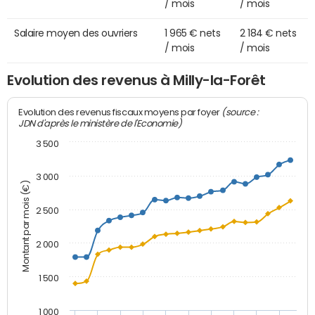
/ mois
/ mois
Salaire moyen des ouvriers
1 965 € nets
2 184 € nets
/ mois
/ mois
Evolution des revenus à Milly-la-Forêt
(source :
Evolution des revenus fiscaux moyens par foyer
JDN d'après le ministère de l'Economie)
3 500
3 000
Montant par mois (€)
2 500
2 000
1 500
1 000