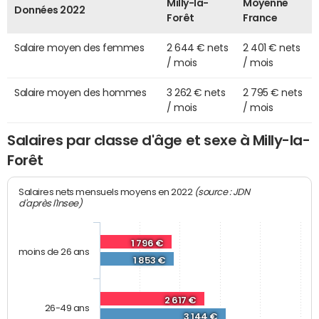
Milly-la-
Moyenne
Données 2022
Forêt
France
Salaire moyen des femmes
2 644 € nets
2 401 € nets
/ mois
/ mois
Salaire moyen des hommes
3 262 € nets
2 795 € nets
/ mois
/ mois
Salaires par classe d'âge et sexe à Milly-la-
Forêt
(source : JDN
Salaires nets mensuels moyens en 2022
d'après l'Insee)
1 796 €
moins de 26 ans
1 853 €
2 617 €
26-49 ans
3 144 €