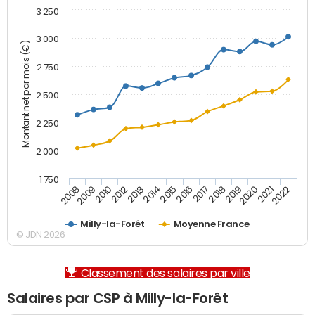
3 250
3 000
Montant net par mois (€)
2 750
2 500
2 250
2 000
1 750
2012
2019
2014
2021
2008
2016
2010
2018
2013
2020
2015
2022
2009
2017
Milly-la-Forêt
Moyenne France
© JDN 2026
Classement des salaires par ville
Salaires par CSP à Milly-la-Forêt