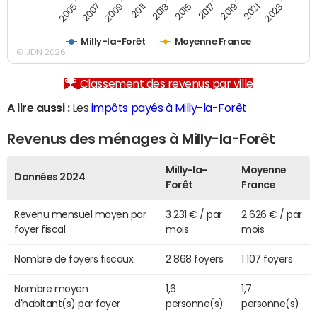
2007
2017
2009
2019
2011
2021
2013
2023
2005
2015
Milly-la-Forêt
Moyenne France
© JDN 2026
Classement des revenus par ville
A lire aussi :
Les
impôts payés à Milly-la-Forêt
Revenus des ménages à Milly-la-Forêt
Milly-la-
Moyenne
Données 2024
Forêt
France
Revenu mensuel moyen par
3 231 € / par
2 626 € / par
foyer fiscal
mois
mois
Nombre de foyers fiscaux
2 868 foyers
1 107 foyers
Nombre moyen
1,6
1,7
d'habitant(s) par foyer
personne(s)
personne(s)