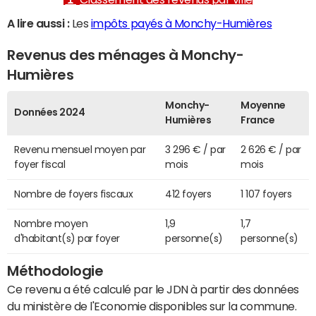
A lire aussi :
Les
impôts payés à Monchy-Humières
Revenus des ménages à Monchy-
Humières
Monchy-
Moyenne
Données 2024
Humières
France
Revenu mensuel moyen par
3 296 € / par
2 626 € / par
foyer fiscal
mois
mois
Nombre de foyers fiscaux
412 foyers
1 107 foyers
Nombre moyen
1,9
1,7
d'habitant(s) par foyer
personne(s)
personne(s)
Méthodologie
Ce revenu a été calculé par le JDN à partir des données
du ministère de l'Economie disponibles sur la commune.