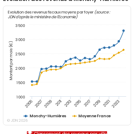
(source :
Evolution des revenus fiscaux moyens par foyer
JDN d'après le ministère de l'Economie)
3 500
3 000
Montant par mois (€)
2 500
2 000
1 500
1 000
2007
2017
2009
2019
2011
2021
2013
2023
2005
2015
Monchy-Humières
Moyenne France
© JDN 2026
Classement des revenus par ville