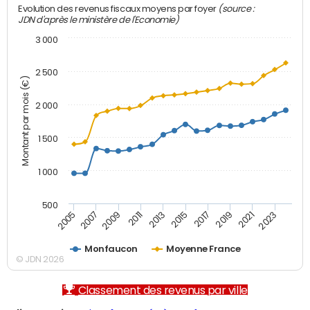
(source :
Evolution des revenus fiscaux moyens par foyer
JDN d'après le ministère de l'Economie)
3 000
2 500
Montant par mois (€)
2 000
1 500
1 000
500
2007
2017
2009
2019
2011
2021
2013
2023
2005
2015
Monfaucon
Moyenne France
© JDN 2026
Classement des revenus par ville