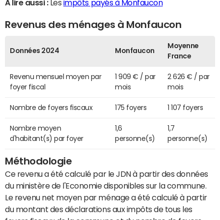
A lire aussi :
Les
impôts payés à Monfaucon
Revenus des ménages à Monfaucon
Moyenne
Données 2024
Monfaucon
France
Revenu mensuel moyen par
1 909 € / par
2 626 € / par
foyer fiscal
mois
mois
Nombre de foyers fiscaux
175 foyers
1 107 foyers
Nombre moyen
1,6
1,7
d'habitant(s) par foyer
personne(s)
personne(s)
Méthodologie
Ce revenu a été calculé par le JDN à partir des données
du ministère de l'Economie disponibles sur la commune.
Le revenu net moyen par ménage a été calculé à partir
du montant des déclarations aux impôts de tous les