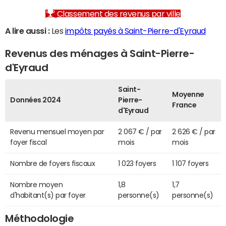
Classement des revenus par ville
A lire aussi :
Les
impôts payés à Saint-Pierre-d'Eyraud
Revenus des ménages à Saint-Pierre-
d'Eyraud
Saint-
Moyenne
Données 2024
Pierre-
France
d'Eyraud
Revenu mensuel moyen par
2 067 € / par
2 626 € / par
foyer fiscal
mois
mois
Nombre de foyers fiscaux
1 023 foyers
1 107 foyers
Nombre moyen
1,8
1,7
d'habitant(s) par foyer
personne(s)
personne(s)
Méthodologie