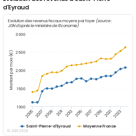
d'Eyraud
(source :
Evolution des revenus fiscaux moyens par foyer
JDN d'après le ministère de l'Economie)
3 000
Montant par mois (€)
2 500
2 000
1 500
1 000
2007
2017
2009
2019
2011
2021
2013
2023
2005
2015
Saint-Pierre-d'Eyraud
Moyenne France
© JDN 2026