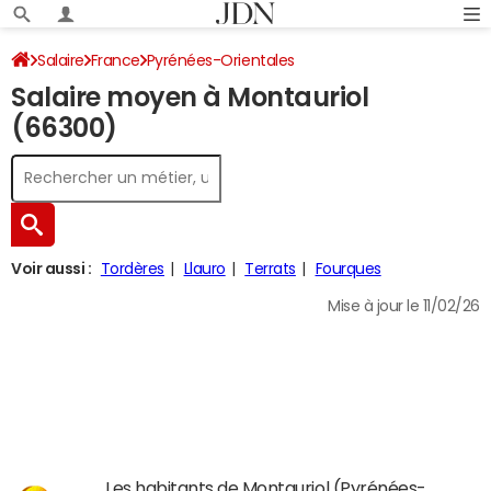
Salaire
France
Pyrénées-Orientales
Salaire moyen à Montauriol
(66300)
Voir aussi :
Tordères
Llauro
Terrats
Fourques
Mise à jour le 11/02/26
Les habitants de Montauriol (Pyrénées-