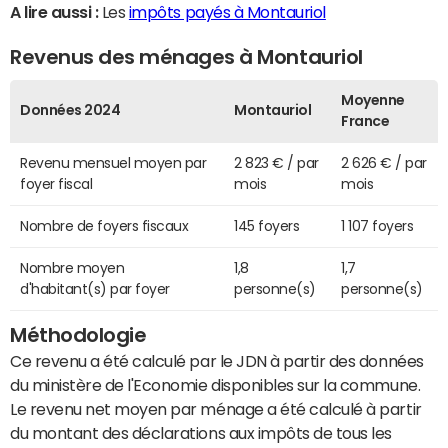
A lire aussi :
Les
impôts payés à Montauriol
Revenus des ménages à Montauriol
Moyenne
Données 2024
Montauriol
France
Revenu mensuel moyen par
2 823 € / par
2 626 € / par
foyer fiscal
mois
mois
Nombre de foyers fiscaux
145 foyers
1 107 foyers
Nombre moyen
1,8
1,7
d'habitant(s) par foyer
personne(s)
personne(s)
Méthodologie
Ce revenu a été calculé par le JDN à partir des données
du ministère de l'Economie disponibles sur la commune.
Le revenu net moyen par ménage a été calculé à partir
du montant des déclarations aux impôts de tous les