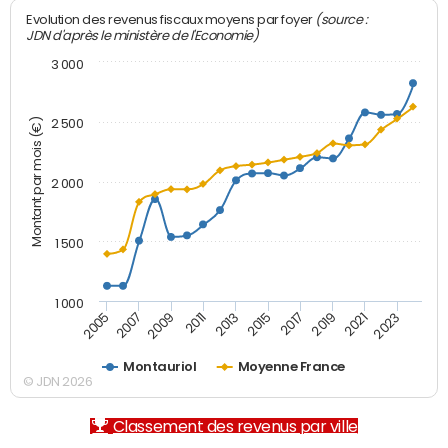
(source :
Evolution des revenus fiscaux moyens par foyer
JDN d'après le ministère de l'Economie)
3 000
Montant par mois (€)
2 500
2 000
1 500
1 000
2007
2017
2009
2019
2011
2021
2013
2023
2005
2015
Montauriol
Moyenne France
© JDN 2026
Classement des revenus par ville