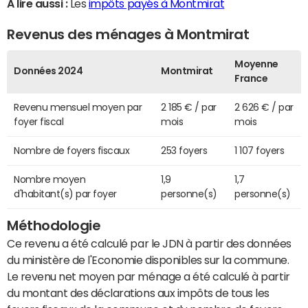
A lire aussi :
Les
impôts payés à Montmirat
Revenus des ménages à Montmirat
Moyenne
Données 2024
Montmirat
France
Revenu mensuel moyen par
2 185 € / par
2 626 € / par
foyer fiscal
mois
mois
Nombre de foyers fiscaux
253 foyers
1 107 foyers
Nombre moyen
1,9
1,7
d'habitant(s) par foyer
personne(s)
personne(s)
Méthodologie
Ce revenu a été calculé par le JDN à partir des données
du ministère de l'Economie disponibles sur la commune.
Le revenu net moyen par ménage a été calculé à partir
du montant des déclarations aux impôts de tous les