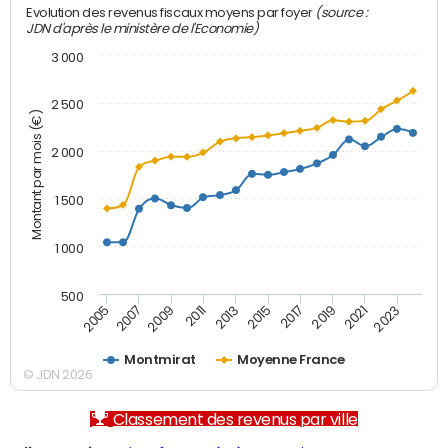
(source :
Evolution des revenus fiscaux moyens par foyer
JDN d'après le ministère de l'Economie)
3 000
2 500
Montant par mois (€)
2 000
1 500
1 000
500
2007
2017
2009
2019
2011
2021
2013
2023
2005
2015
Montmirat
Moyenne France
© JDN 2026
Classement des revenus par ville