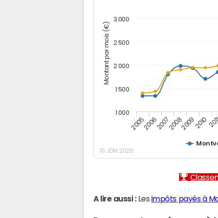
3 000
Montant par mois (€)
2 500
2 000
1 500
1 000
2005
2006
2007
2008
2009
2010
201
Montv
© JDN 2026
Classem
A lire aussi :
Les
impôts payés à M