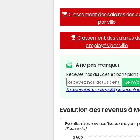
Classement des salaires des c
par ville
Classement des salaires d
employés par ville
A ne pas manquer
Recevez nos astuces et bons plans 
Je m'
En savoir plus sur notre politique de confiden
Evolution des revenus à 
Evolution des revenus fiscaux moyens p
l'Economie)
3 500