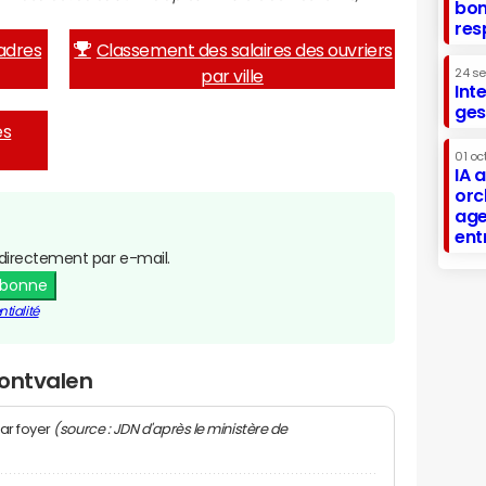
bon
res
adres
Classement des salaires des ouvriers
par ville
24 s
Int
ges
es
01 oc
IA 
orc
age
ent
directement par e-mail.
abonne
tialité
Montvalen
(source : JDN d'après le ministère de
ar foyer