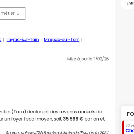
c
Layrac-sur-Tarn
Mirepoix-sur-Tarn
Mise à jour le 11/02/26
valen (Tarn) déclarent des revenus annuels de
FO
r un foyer fiscal moyen, soit
35 568 €
par an et
03 s
Cha
Source : calculs JDN d'après ministère de l'Economie, 2024