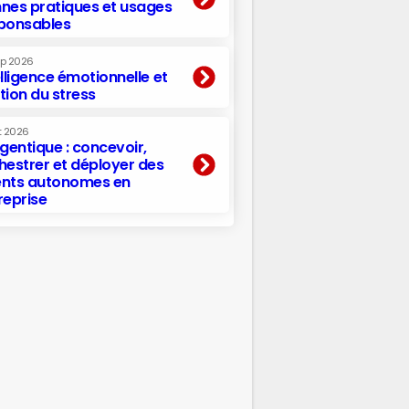
nes pratiques et usages
ponsables
ep 2026
elligence émotionnelle et
tion du stress
t 2026
agentique : concevoir,
hestrer et déployer des
nts autonomes en
reprise