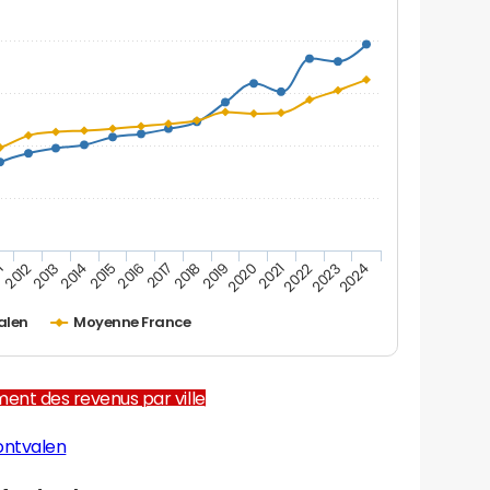
1
2012
2013
2014
2015
2016
2017
2018
2019
2020
2021
2022
2023
2024
alen
Moyenne France
ent des revenus par ville
ontvalen