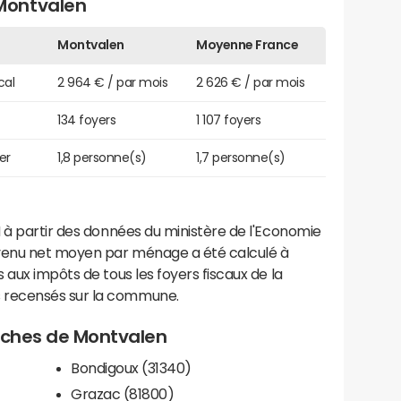
Montvalen
Montvalen
Moyenne France
cal
2 964 € / par mois
2 626 € / par mois
134 foyers
1 107 foyers
er
1,8 personne(s)
1,7 personne(s)
 à partir des données du ministère de l'Economie
evenu net moyen par ménage a été calculé à
 aux impôts de tous les foyers fiscaux de la
 recensés sur la commune.
roches de Montvalen
Bondigoux (31340)
Grazac (81800)