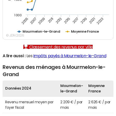
1 000
2007
2017
2009
2019
2011
2021
2013
2023
2005
2015
Mourmelon-le-Grand
Moyenne France
© JDN 2026
Classement des revenus par ville
A lire aussi :
Les
impôts payés à Mourmelon-le-Grand
Revenus des ménages à Mourmelon-le-
Grand
Mourmelon-
Moyenne
Données 2024
le-Grand
France
Revenu mensuel moyen par
2 209 € / par
2 626 € / par
foyer fiscal
mois
mois