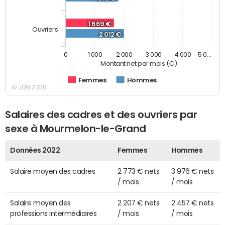
1 669 €
Ouvriers
2 012 €
0
1 000
2 000
3 000
4 000
5 0…
Montant net par mois (€)
Femmes
Hommes
© JDN 2026
Salaires des cadres et des ouvriers par
sexe à Mourmelon-le-Grand
Données 2022
Femmes
Hommes
Salaire moyen des cadres
2 773 € nets
3 976 € nets
/ mois
/ mois
Salaire moyen des
2 207 € nets
2 457 € nets
professions intermédiaires
/ mois
/ mois