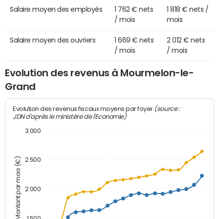
Salaire moyen des employés
1 762 € nets
1 818 € nets /
/ mois
mois
Salaire moyen des ouvriers
1 669 € nets
2 012 € nets
/ mois
/ mois
Evolution des revenus à Mourmelon-le-
Grand
(source :
Evolution des revenus fiscaux moyens par foyer
JDN d'après le ministère de l'Economie)
3 000
Montant par mois (€)
2 500
2 000
1 500