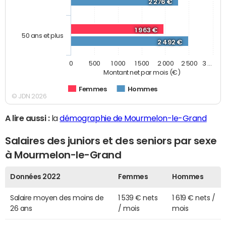
2 276 €
1 963 €
50 ans et plus
2 492 €
0
500
1 000
1 500
2 000
2 500
3 …
Montant net par mois (€)
Femmes
Hommes
© JDN 2026
A lire aussi :
la
démographie de Mourmelon-le-Grand
Salaires des juniors et des seniors par sexe
à Mourmelon-le-Grand
Données 2022
Femmes
Hommes
Salaire moyen des moins de
1 539 € nets
1 619 € nets /
26 ans
/ mois
mois