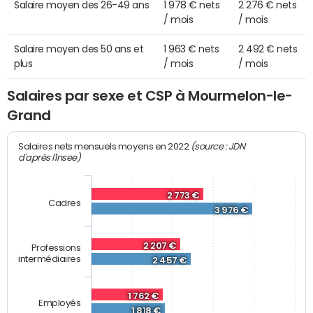
Salaire moyen des 26-49 ans
1 978 € nets
2 276 € nets
/ mois
/ mois
Salaire moyen des 50 ans et
1 963 € nets
2 492 € nets
plus
/ mois
/ mois
Salaires par sexe et CSP à Mourmelon-le-
Grand
(source : JDN
Salaires nets mensuels moyens en 2022
d'après l'Insee)
2 773 €
Cadres
3 976 €
2 207 €
Professions
intermédiaires
2 457 €
1 762 €
Employés
1 818 €