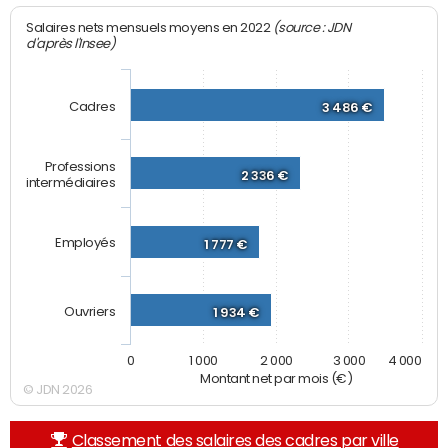
(source : JDN
Salaires nets mensuels moyens en 2022
d'après l'Insee)
Cadres
3 486 €
Professions
2 336 €
intermédiaires
Employés
1 777 €
Ouvriers
1 934 €
0
1 000
2 000
3 000
4 000
Montant net par mois (€)
© JDN 2026
Classement des salaires des cadres par ville