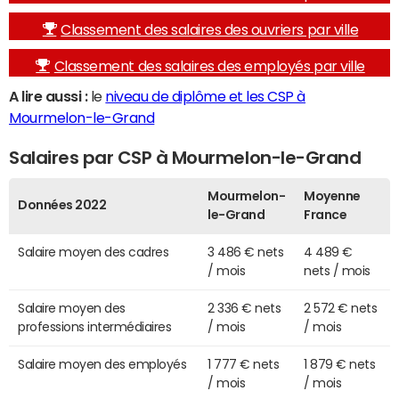
Classement des salaires des ouvriers par ville
Classement des salaires des employés par ville
A lire aussi :
le
niveau de diplôme et les CSP à
Mourmelon-le-Grand
Salaires par CSP à Mourmelon-le-Grand
Mourmelon-
Moyenne
Données 2022
le-Grand
France
Salaire moyen des cadres
3 486 € nets
4 489 €
/ mois
nets / mois
Salaire moyen des
2 336 € nets
2 572 € nets
professions intermédiaires
/ mois
/ mois
Salaire moyen des employés
1 777 € nets
1 879 € nets
/ mois
/ mois