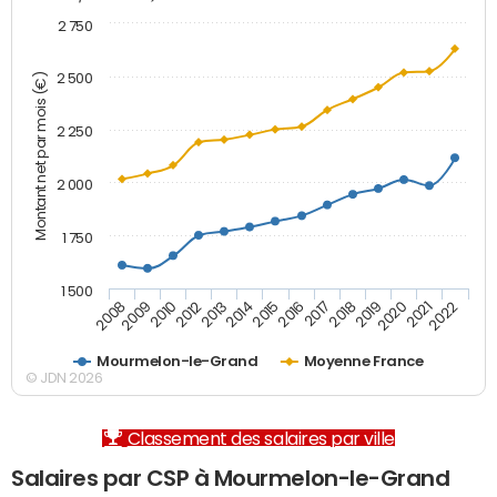
2 750
2 500
Montant net par mois (€)
2 250
2 000
1 750
1 500
2012
2019
2014
2021
2008
2016
2010
2018
2013
2020
2015
2022
2009
2017
Mourmelon-le-Grand
Moyenne France
© JDN 2026
Classement des salaires par ville
Salaires par CSP à Mourmelon-le-Grand