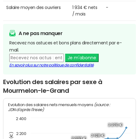
Salaire moyen des ouvriers
1 934 € nets
-
/ mois
A ne pas manquer
Recevez nos astuces et bons plans directement par e-
mail.
Je m'abonne
En savoir plus sur notre politique de confidentialité
Evolution des salaires par sexe à
Mourmelon-le-Grand
(source :
Evolution des salaires nets mensuels moyens
JDN d'après l'Insee)
2 400
2 270 €
2 200
2 128 €
2 093 €