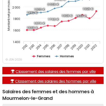
Montant net par mois (€)
2 006 €
2 000
1 926 €
1 920 €
1 862 €
1 808 €
1 803 €
1 800
1 746 €
1 674 €
1 598 €
1 600
1 400
2019
2017
2015
2013
2022
2020
2018
2016
2014
2012
2021
Femmes
Hommes
© JDN 2026
Classement des salaires des femmes par ville
Classement des salaires des hommes par ville
Salaires des femmes et des hommes à
Mourmelon-le-Grand