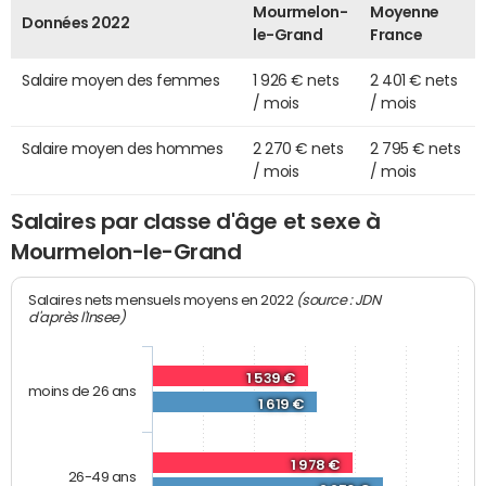
Mourmelon-
Moyenne
Données 2022
le-Grand
France
Salaire moyen des femmes
1 926 € nets
2 401 € nets
/ mois
/ mois
Salaire moyen des hommes
2 270 € nets
2 795 € nets
/ mois
/ mois
Salaires par classe d'âge et sexe à
Mourmelon-le-Grand
(source : JDN
Salaires nets mensuels moyens en 2022
d'après l'Insee)
1 539 €
moins de 26 ans
1 619 €
1 978 €
26-49 ans