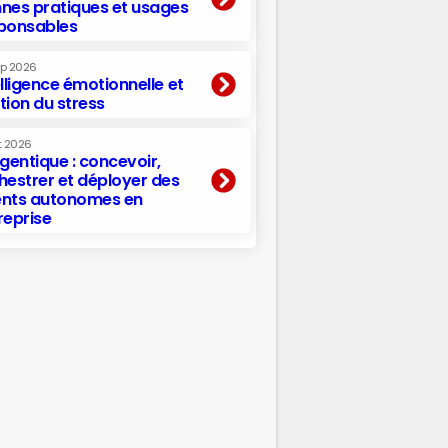
nes pratiques et usages
ponsables
ep 2026
elligence émotionnelle et
tion du stress
t 2026
agentique : concevoir,
hestrer et déployer des
nts autonomes en
reprise