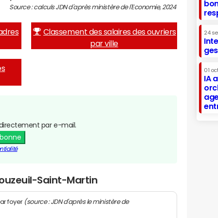
bon
Source : calculs JDN d'après ministère de l'Economie, 2024
res
adres
Classement des salaires des ouvriers
24 s
Int
par ville
ges
es
01 oc
IA 
orc
age
ent
directement par e-mail.
abonne
tialité
ouzeuil-Saint-Martin
(source : JDN d'après le ministère de
ar foyer