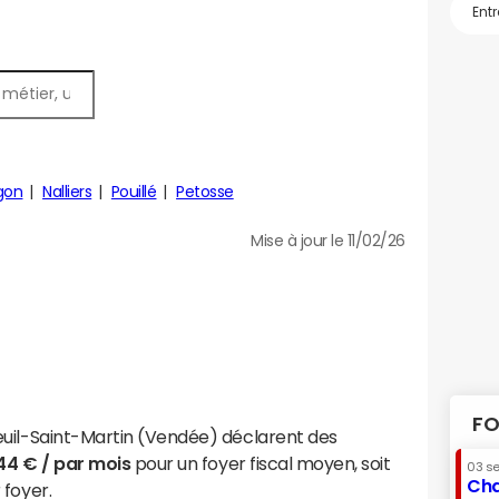
gon
Nalliers
Pouillé
Petosse
Mise à jour le 11/02/26
FO
euil-Saint-Martin (Vendée) déclarent des
144 € / par mois
pour un foyer fiscal moyen, soit
03 s
Cha
 foyer.