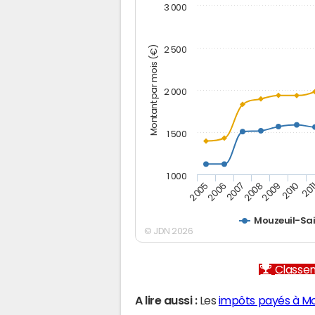
3 000
Montant par mois (€)
2 500
2 000
1 500
1 000
2005
2006
2007
2008
2009
2010
201
Mouzeuil-Sa
© JDN 2026
Classem
A lire aussi :
Les
impôts payés à Mo