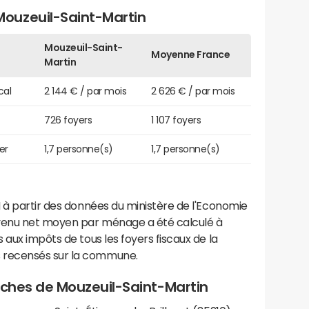
ouzeuil-Saint-Martin
Mouzeuil-Saint-
Moyenne France
Martin
cal
2 144 € / par mois
2 626 € / par mois
726 foyers
1 107 foyers
er
1,7 personne(s)
1,7 personne(s)
 à partir des données du ministère de l'Economie
evenu net moyen par ménage a été calculé à
 aux impôts de tous les foyers fiscaux de la
 recensés sur la commune.
roches de Mouzeuil-Saint-Martin