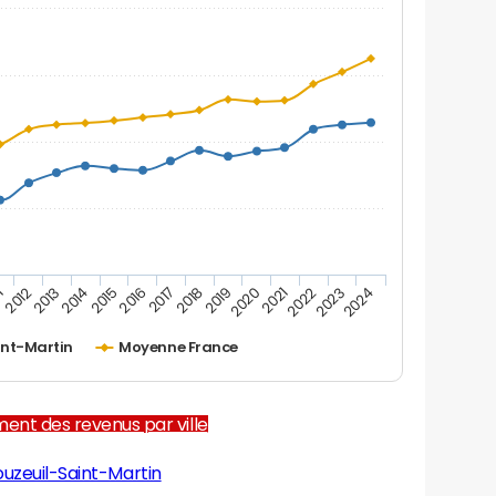
1
2012
2013
2014
2015
2016
2017
2018
2019
2020
2021
2022
2023
2024
int-Martin
Moyenne France
ent des revenus par ville
uzeuil-Saint-Martin