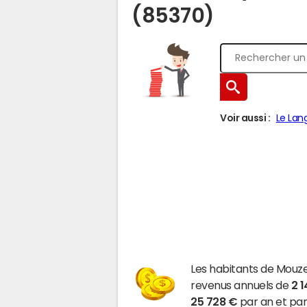
(85370)
Voir aussi :
Le Lan
Les habitants de Mouz
revenus annuels de
2 
25 728 €
par an et par