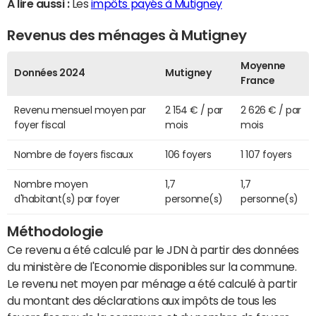
A lire aussi :
Les
impôts payés à Mutigney
Revenus des ménages à Mutigney
Moyenne
Données 2024
Mutigney
France
Revenu mensuel moyen par
2 154 € / par
2 626 € / par
foyer fiscal
mois
mois
Nombre de foyers fiscaux
106 foyers
1 107 foyers
Nombre moyen
1,7
1,7
d'habitant(s) par foyer
personne(s)
personne(s)
Méthodologie
Ce revenu a été calculé par le JDN à partir des données
du ministère de l'Economie disponibles sur la commune.
Le revenu net moyen par ménage a été calculé à partir
du montant des déclarations aux impôts de tous les