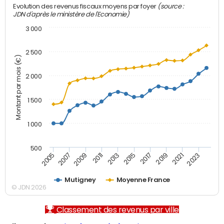
(source :
Evolution des revenus fiscaux moyens par foyer
JDN d'après le ministère de l'Economie)
3 000
2 500
Montant par mois (€)
2 000
1 500
1 000
500
2007
2017
2009
2019
2011
2021
2013
2023
2005
2015
Mutigney
Moyenne France
© JDN 2026
Classement des revenus par ville