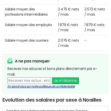
Salaire moyen des
2 475 € nets
2 572 € nets
professions intermédiaires
/ mois
/ mois
Salaire moyen des employés
1 879 € nets
1 879 € nets
/ mois
/ mois
Salaire moyen des ouvriers
2 076 € nets
-
/ mois
A ne pas manquer
Recevez nos astuces et bons plans directement par e-
mail.
Je m'abonne
En savoir plus sur notre politique de confidentialité
Evolution des salaires par sexe à Noailles
(source :
Evolution des salaires nets mensuels moyens