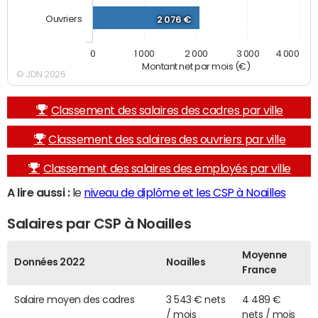
Ouvriers
2 076 €
0
1 000
2 000
3 000
4 000
Montant net par mois (€)
© JDN 2026
Classement des salaires des cadres par ville
Classement des salaires des ouvriers par ville
Classement des salaires des employés par ville
A lire aussi :
le
niveau de diplôme et les CSP à Noailles
Salaires par CSP à Noailles
Moyenne
Données 2022
Noailles
France
Salaire moyen des cadres
3 543 € nets
4 489 €
/ mois
nets / mois