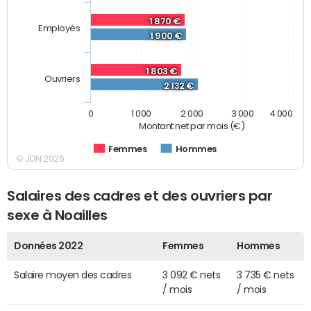
1 870 €
Employés
1 900 €
1 803 €
Ouvriers
2 132 €
0
1 000
2 000
3 000
4 000
Montant net par mois (€)
Femmes
Hommes
© JDN 2026
Salaires des cadres et des ouvriers par
sexe à Noailles
Données 2022
Femmes
Hommes
Salaire moyen des cadres
3 092 € nets
3 735 € nets
/ mois
/ mois