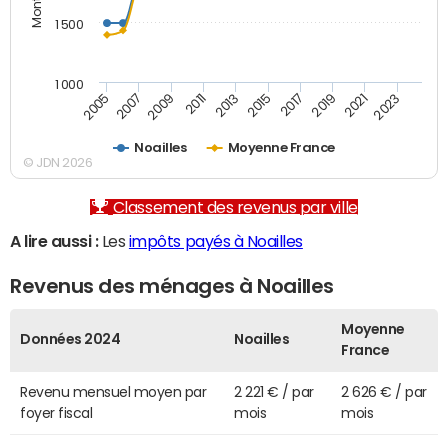
1 500
1 000
2007
2017
2009
2019
2011
2021
2013
2023
2005
2015
Noailles
Moyenne France
© JDN 2026
Classement des revenus par ville
A lire aussi :
Les
impôts payés à Noailles
Revenus des ménages à Noailles
Moyenne
Données 2024
Noailles
France
Revenu mensuel moyen par
2 221 € / par
2 626 € / par
foyer fiscal
mois
mois