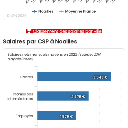
Noailles
Moyenne France
© JDN 2026
Classement des salaires par ville
Salaires par CSP à Noailles
(source : JDN
Salaires nets mensuels moyens en 2022
d'après l'Insee)
Cadres
3 543 €
Professions
2 475 €
intermédiaires
Employés
1 879 €