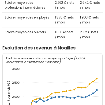
Salaire moyen des
2 262 € nets
2 642 € nets
professions intermédiaires
/ mois
/ mois
Salaire moyen des employés
1 870 € nets
1 900 € nets
/ mois
/ mois
Salaire moyen des ouvriers
1 803 € nets
2 132 € nets
/ mois
/ mois
Evolution des revenus à Noailles
(source :
Evolution des revenus fiscaux moyens par foyer
JDN d'après le ministère de l'Economie)
3 000
Montant par mois (€)
2 500
2 000