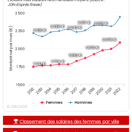
JDN d'après l'Insee)
2 500
2 317 €
2 307 €
2 266 €
2 249 €
Montant net par mois (€)
2 210 €
2 250
2 079 €
1 970 €
2 000
1 863 €
1 774 €
1 741 €
1 750
1 500
2013
2017
2021
2014
2018
2022
2015
2019
2012
2016
2020
Femmes
Hommes
© JDN 2026
Classement des salaires des femmes par ville