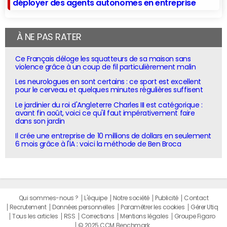
déployer des agents autonomes en entreprise
À NE PAS RATER
Ce Français déloge les squatteurs de sa maison sans
violence grâce à un coup de fil particulièrement malin
Les neurologues en sont certains : ce sport est excellent
pour le cerveau et quelques minutes régulières suffisent
Le jardinier du roi d'Angleterre Charles III est catégorique :
avant fin août, voici ce qu'il faut impérativement faire
dans son jardin
Il crée une entreprise de 10 millions de dollars en seulement
6 mois grâce à l'IA : voici la méthode de Ben Broca
Qui sommes-nous ?
L'équipe
Notre société
Publicité
Contact
Recrutement
Données personnelles
Paramétrer les cookies
Gérer Utiq
Tous les articles
RSS
Corrections
Mentions légales
Groupe Figaro
© 2025 CCM Benchmark