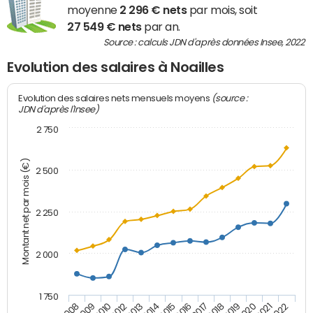
moyenne
2 296 € nets
par mois, soit
27 549 € nets
par an.
Source : calculs JDN d'après données Insee, 2022
Evolution des salaires à Noailles
(source :
Evolution des salaires nets mensuels moyens
JDN d'après l'Insee)
2 750
Montant net par mois (€)
2 500
2 250
2 000
1 750
2012
2019
2014
2021
2008
2016
2010
2018
2013
2020
2015
2022
2009
2017