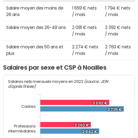
Salaire moyen des moins de
1 659 € nets
1 794 € nets
26 ans
/ mois
/ mois
Salaire moyen des 26-49 ans
2 081 € nets
2 392 € nets
/ mois
/ mois
Salaire moyen des 50 ans et
2 274 € nets
2 763 € nets
plus
/ mois
/ mois
Salaires par sexe et CSP à Noailles
(source : JDN
Salaires nets mensuels moyens en 2022
d'après l'Insee)
3 092 €
Cadres
3 735 €
2 262 €
Professions
intermédiaires
2 642 €