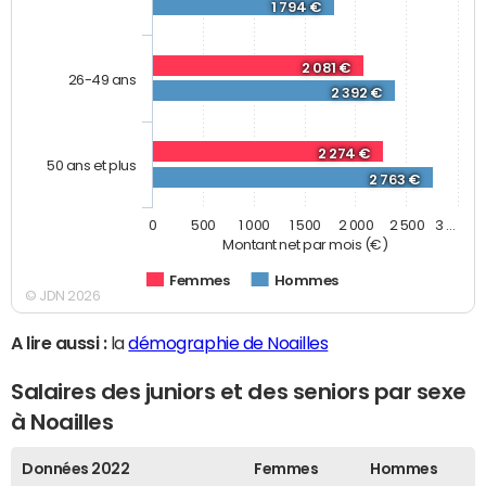
1 794 €
2 081 €
26-49 ans
2 392 €
2 274 €
50 ans et plus
2 763 €
0
500
1 000
1 500
2 000
2 500
3 …
Montant net par mois (€)
Femmes
Hommes
© JDN 2026
A lire aussi :
la
démographie de Noailles
Salaires des juniors et des seniors par sexe
à Noailles
Données 2022
Femmes
Hommes