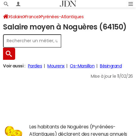
Salaire
France
Pyrénées-Atlantiques
Salaire moyen à Noguères (64150)
Voir aussi :
Pardies
Mourenx
Os-Marsillon
Bésingrand
Mise à jour le 11/02/26
Les habitants de Noguères (Pyrénées-
Atlantiques) déclarent des revenus annuels