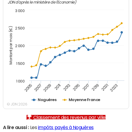
JDN d'après le ministère de l'Economie)
3 000
Montant par mois (€)
2 500
2 000
1 500
1 000
2007
2017
2009
2019
2011
2021
2013
2023
2005
2015
Noguères
Moyenne France
© JDN 2026
Classement des revenus par ville
A lire aussi :
Les
impôts payés à Noguères