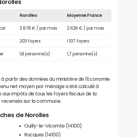
orolles
Norolles
Moyenne France
cal
2 878 € / par mois
2 626 € / par mois
203 foyers
1 107 foyers
er
1,8 personne(s)
1,7 personne(s)
 à partir des données du ministère de l'Economie
evenu net moyen par ménage a été calculé à
 aux impôts de tous les foyers fiscaux de la
 recensés sur la commune.
oches de Norolles
Ouilly-le-Vicomte (14100)
Rocques (14100)