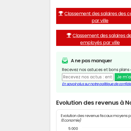
Classement des salaires des c
par ville
Classement des salaires d
employés par ville
A ne pas manquer
Recevez nos astuces et bons plans 
Je m'
En savoir plus sur notre politique de confiden
Evolution des revenus à No
Evolution des revenus fiscaux moyens p
l'Economie)
5 000