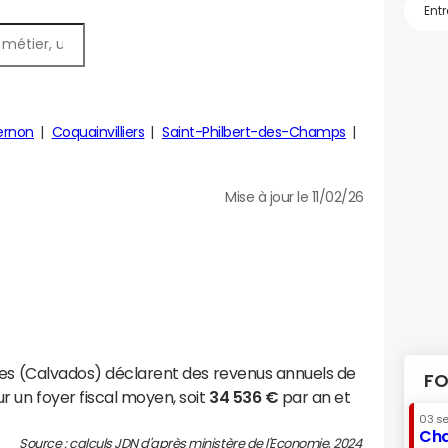
ernon
Coquainvilliers
Saint-Philbert-des-Champs
Mise à jour le 11/02/26
les (Calvados) déclarent des revenus annuels de
FO
r un foyer fiscal moyen, soit
34 536 €
par an et
03 s
Cha
Source : calculs JDN d'après ministère de l'Economie, 2024