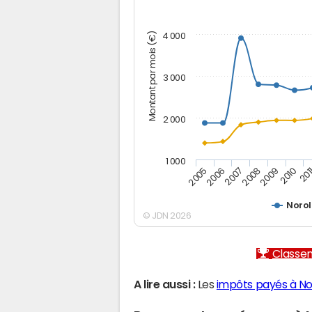
Montant par mois (€)
4 000
3 000
2 000
1 000
2007
2006
201
2005
2010
2009
2008
Norol
© JDN 2026
Classem
A lire aussi :
Les
impôts payés à No