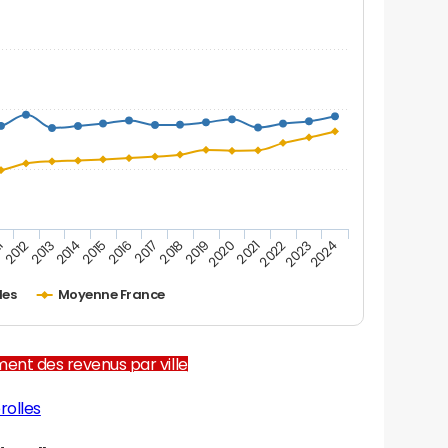
2012
2017
2022
1
2016
2021
2015
2020
2014
2019
2024
2013
2018
2023
les
Moyenne France
ent des revenus par ville
rolles