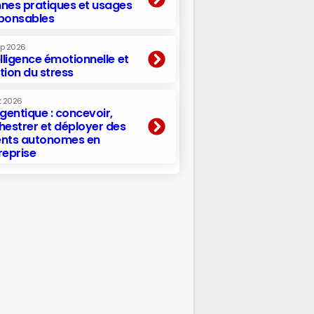
nes pratiques et usages
ponsables
ep 2026
elligence émotionnelle et
tion du stress
t 2026
agentique : concevoir,
hestrer et déployer des
nts autonomes en
reprise