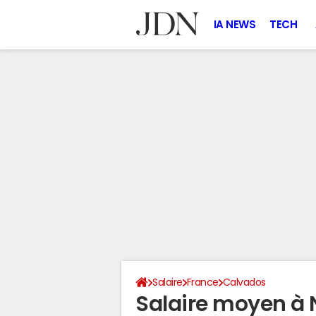
IA NEWS
TECH
Salaire
France
Calvados
Salaire moyen à N