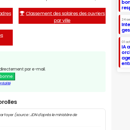
bon
res
adres
Classement des salaires des ouvriers
par ville
24 s
Int
ges
es
01 oc
IA 
orc
age
ent
directement par e-mail.
abonne
tialité
rolles
(source : JDN d'après le ministère de
ar foyer