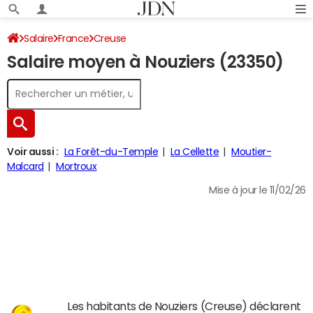
Salaire
France
Creuse
Salaire moyen à Nouziers (23350)
Voir aussi :
La Forêt-du-Temple
La Cellette
Moutier-
Malcard
Mortroux
Mise à jour le 11/02/26
Les habitants de Nouziers (Creuse) déclarent