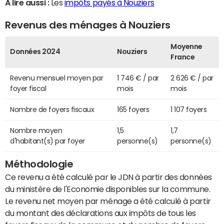
A lire aussi :
Les
impôts payés à Nouziers
Revenus des ménages à Nouziers
Moyenne
Données 2024
Nouziers
France
Revenu mensuel moyen par
1 746 € / par
2 626 € / par
foyer fiscal
mois
mois
Nombre de foyers fiscaux
165 foyers
1 107 foyers
Nombre moyen
1,5
1,7
d'habitant(s) par foyer
personne(s)
personne(s)
Méthodologie
Ce revenu a été calculé par le JDN à partir des données
du ministère de l'Economie disponibles sur la commune.
Le revenu net moyen par ménage a été calculé à partir
du montant des déclarations aux impôts de tous les