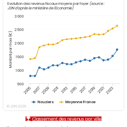
(source :
Evolution des revenus fiscaux moyens par foyer
JDN d'après le ministère de l'Economie)
3 000
2 500
Montant par mois (€)
2 000
1 500
1 000
500
2007
2017
2009
2019
2011
2021
2013
2023
2005
2015
Nouziers
Moyenne France
© JDN 2026
Classement des revenus par ville