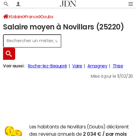
Salaire
France
Doubs
Salaire moyen à Novillars (25220)
Voir aussi :
Roche-lez-Beaupré
Vaire
Amagney
Thise
Mise à jour le 11/02/26
Les habitants de Novillars (Doubs) déclarent
des revenus annuels de
2 034 € / par mois