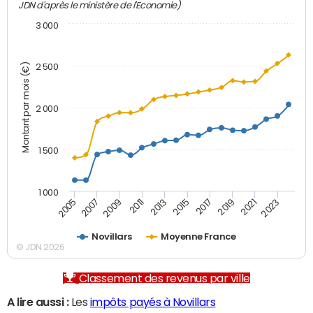
JDN d'après le ministère de l'Economie)
3 000
Montant par mois (€)
2 500
2 000
1 500
1 000
2007
2017
2009
2019
2011
2021
2013
2023
2005
2015
Novillars
Moyenne France
© JDN 2026
Classement des revenus par ville
A lire aussi :
Les
impôts payés à Novillars