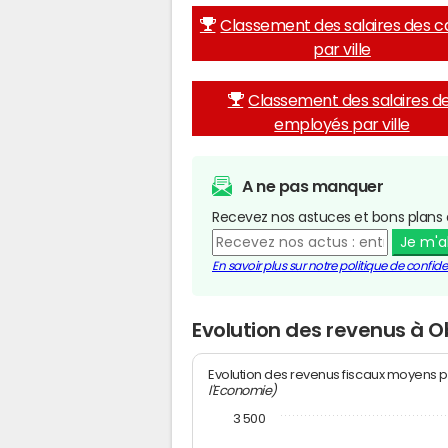
Classement des salaires des c
par ville
Classement des salaires d
employés par ville
A ne pas manquer
Recevez nos astuces et bons plans 
Je m'
En savoir plus sur notre politique de confiden
Evolution des revenus à 
Evolution des revenus fiscaux moyens p
l'Economie)
3 500