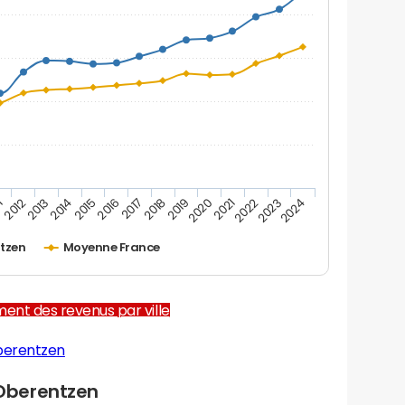
1
2012
2013
2014
2015
2016
2017
2018
2019
2020
2021
2022
2023
2024
tzen
Moyenne France
ent des revenus par ville
berentzen
Oberentzen