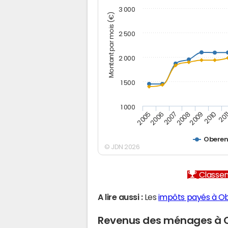
3 000
Montant par mois (€)
2 500
2 000
1 500
1 000
2005
2006
2007
2008
2009
2010
201
Oberen
© JDN 2026
Classem
A lire aussi :
Les
impôts payés à O
Revenus des ménages à 