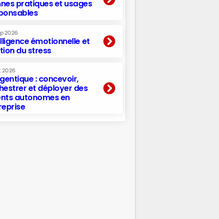
nes pratiques et usages
ponsables
ep 2026
elligence émotionnelle et
tion du stress
t 2026
agentique : concevoir,
hestrer et déployer des
nts autonomes en
reprise