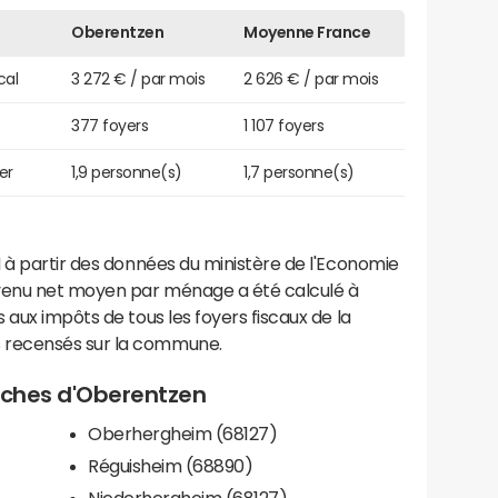
Oberentzen
Moyenne France
cal
3 272 € / par mois
2 626 € / par mois
377 foyers
1 107 foyers
er
1,9 personne(s)
1,7 personne(s)
 à partir des données du ministère de l'Economie
evenu net moyen par ménage a été calculé à
 aux impôts de tous les foyers fiscaux de la
 recensés sur la commune.
roches d'Oberentzen
Oberhergheim (68127)
Réguisheim (68890)
Niederhergheim (68127)