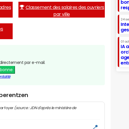
bon
adres
Classement des salaires des ouvriers
res
par ville
24 s
Int
es
ges
01 oc
IA 
orc
age
directement par e-mail.
ent
abonne
tialité
Oberentzen
(source : JDN d'après le ministère de
ar foyer