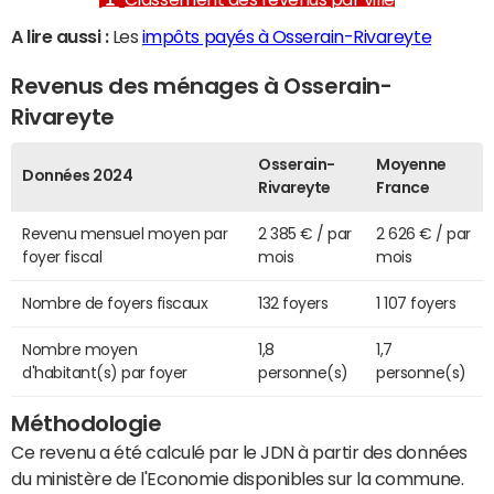
A lire aussi :
Les
impôts payés à Osserain-Rivareyte
Revenus des ménages à Osserain-
Rivareyte
Osserain-
Moyenne
Données 2024
Rivareyte
France
Revenu mensuel moyen par
2 385 € / par
2 626 € / par
foyer fiscal
mois
mois
Nombre de foyers fiscaux
132 foyers
1 107 foyers
Nombre moyen
1,8
1,7
d'habitant(s) par foyer
personne(s)
personne(s)
Méthodologie
Ce revenu a été calculé par le JDN à partir des données
du ministère de l'Economie disponibles sur la commune.