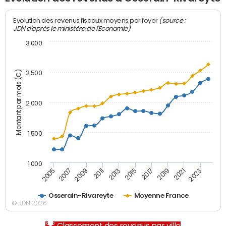
(source :
Evolution des revenus fiscaux moyens par foyer
JDN d'après le ministère de l'Economie)
3 000
Montant par mois (€)
2 500
2 000
1 500
1 000
2007
2017
2009
2019
2011
2021
2013
2023
2005
2015
Osserain-Rivareyte
Moyenne France
© JDN 2026
Classement des revenus par ville