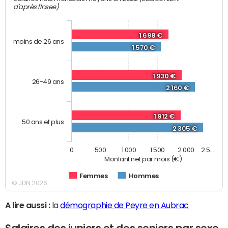
d'après l'Insee)
1 698 €
moins de 26 ans
1 570 €
1 930 €
26-49 ans
2 160 €
1 912 €
50 ans et plus
2 305 €
0
500
1 000
1 500
2 000
2 5…
Montant net par mois (€)
Femmes
Hommes
© JDN 2026
A lire aussi :
la
démographie de Peyre en Aubrac
Salaires des juniors et des seniors par sexe