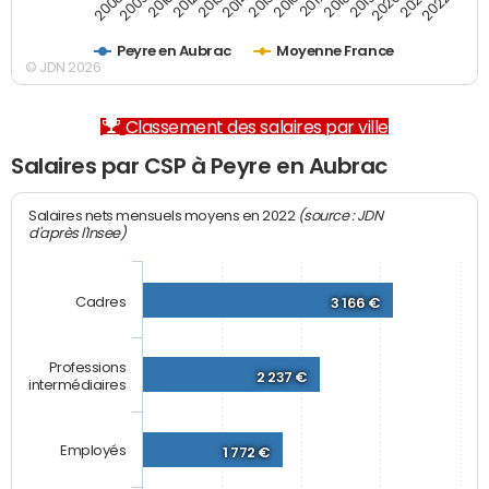
2012
2019
2014
2021
2008
2016
2010
2018
2013
2020
2015
2022
2009
2017
Peyre en Aubrac
Moyenne France
© JDN 2026
Classement des salaires par ville
Salaires par CSP à Peyre en Aubrac
(source : JDN
Salaires nets mensuels moyens en 2022
d'après l'Insee)
Cadres
3 166 €
Professions
2 237 €
intermédiaires
Employés
1 772 €