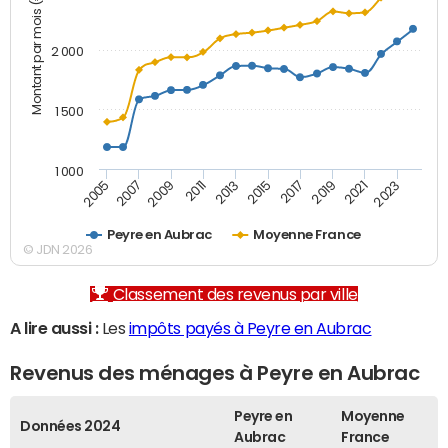
Montant par mois (€)
2 000
1 500
1 000
2007
2017
2009
2019
2011
2021
2013
2023
2005
2015
Peyre en Aubrac
Moyenne France
© JDN 2026
Classement des revenus par ville
A lire aussi :
Les
impôts payés à Peyre en Aubrac
Revenus des ménages à Peyre en Aubrac
Peyre en
Moyenne
Données 2024
Aubrac
France