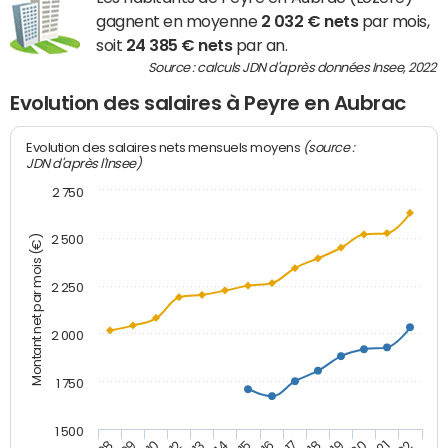
gagnent en moyenne
2 032 € nets
par mois,
soit
24 385 € nets
par an.
Source : calculs JDN d'après données Insee, 2022
Evolution des salaires à Peyre en Aubrac
(source :
Evolution des salaires nets mensuels moyens
JDN d'après l'Insee)
2 750
2 500
Montant net par mois (€)
2 250
2 000
1 750
1 500