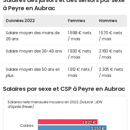
à Peyre en Aubrac
Données 2022
Femmes
Hommes
Salaire moyen des moins de
1 698 € nets
1 570 € nets
26 ans
/ mois
/ mois
Salaire moyen des 26-49 ans
1 930 € nets
2 160 € nets
/ mois
/ mois
Salaire moyen des 50 ans et
1 912 € nets /
2 305 € nets
plus
mois
/ mois
Salaires par sexe et CSP à Peyre en Aubrac
(source : JDN
Salaires nets mensuels moyens en 2022
d'après l'Insee)
2 827 €
Cadres
3 252 €