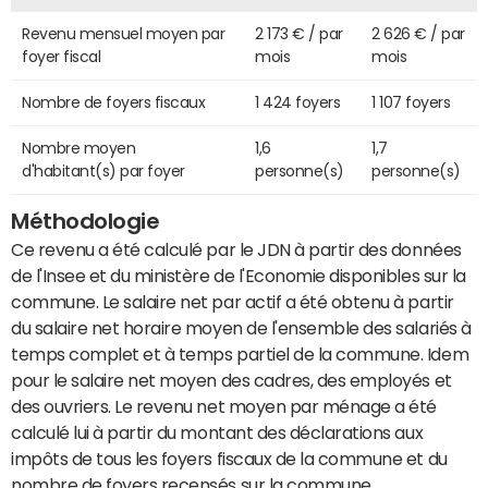
Revenu mensuel moyen par
2 173 € / par
2 626 € / par
foyer fiscal
mois
mois
Nombre de foyers fiscaux
1 424 foyers
1 107 foyers
Nombre moyen
1,6
1,7
d'habitant(s) par foyer
personne(s)
personne(s)
Méthodologie
Ce revenu a été calculé par le JDN à partir des données
de l'Insee et du ministère de l'Economie disponibles sur la
commune. Le salaire net par actif a été obtenu à partir
du salaire net horaire moyen de l'ensemble des salariés à
temps complet et à temps partiel de la commune. Idem
pour le salaire net moyen des cadres, des employés et
des ouvriers. Le revenu net moyen par ménage a été
calculé lui à partir du montant des déclarations aux
impôts de tous les foyers fiscaux de la commune et du
nombre de foyers recensés sur la commune.