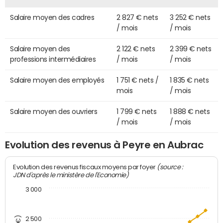
Salaire moyen des cadres
2 827 € nets
3 252 € nets
/ mois
/ mois
Salaire moyen des
2 122 € nets
2 399 € nets
professions intermédiaires
/ mois
/ mois
Salaire moyen des employés
1 751 € nets /
1 835 € nets
mois
/ mois
Salaire moyen des ouvriers
1 799 € nets
1 888 € nets
/ mois
/ mois
Evolution des revenus à Peyre en Aubrac
(source :
Evolution des revenus fiscaux moyens par foyer
JDN d'après le ministère de l'Economie)
3 000
2 500