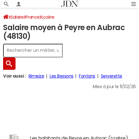
Salaire
France
Lozère
Salaire moyen à Peyre en Aubrac
(48130)
Voir aussi :
Rimeize
Les Bessons
Fontans
Serverette
Mise à jour le 11/02/26
Les habitants de Peyre en Aubrac (Lozère)