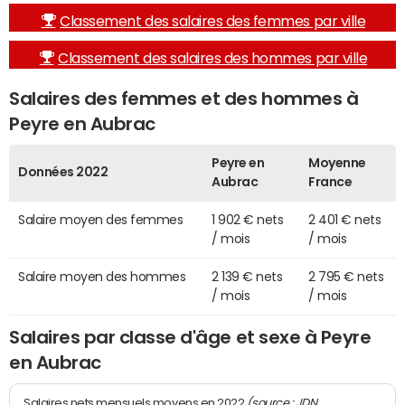
Classement des salaires des femmes par ville
Classement des salaires des hommes par ville
Salaires des femmes et des hommes à
Peyre en Aubrac
Peyre en
Moyenne
Données 2022
Aubrac
France
Salaire moyen des femmes
1 902 € nets
2 401 € nets
/ mois
/ mois
Salaire moyen des hommes
2 139 € nets
2 795 € nets
/ mois
/ mois
Salaires par classe d'âge et sexe à Peyre
en Aubrac
(source : JDN
Salaires nets mensuels moyens en 2022