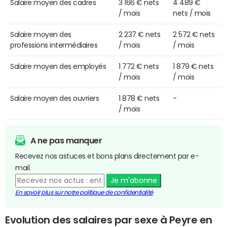
Salaire moyen des cadres
3 166 € nets
4 489 €
/ mois
nets / mois
Salaire moyen des
2 237 € nets
2 572 € nets
professions intermédiaires
/ mois
/ mois
Salaire moyen des employés
1 772 € nets
1 879 € nets
/ mois
/ mois
Salaire moyen des ouvriers
1 878 € nets
-
/ mois
A ne pas manquer
Recevez nos astuces et bons plans directement par e-
mail.
Je m'abonne
En savoir plus sur notre politique de confidentialité
Evolution des salaires par sexe à Peyre en