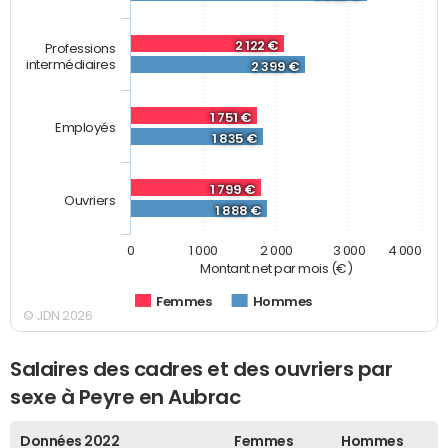
2 122 €
Professions
intermédiaires
2 399 €
1 751 €
Employés
1 835 €
1 799 €
Ouvriers
1 888 €
0
1 000
2 000
3 000
4 000
Montant net par mois (€)
Femmes
Hommes
© JDN 2026
Salaires des cadres et des ouvriers par
sexe à Peyre en Aubrac
Données 2022
Femmes
Hommes