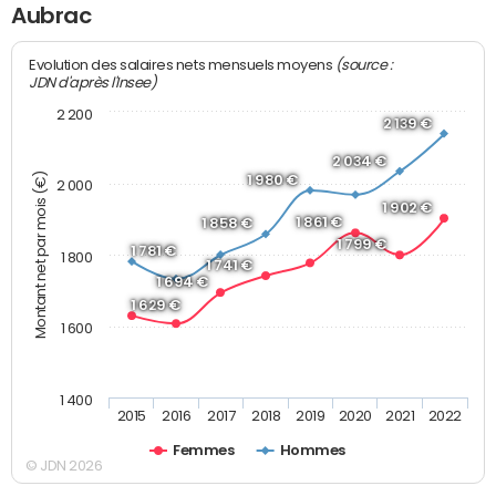
Aubrac
(source :
Evolution des salaires nets mensuels moyens
JDN d'après l'Insee)
2 200
2 139 €
2 034 €
Montant net par mois (€)
1 980 €
2 000
1 902 €
1 861 €
1 858 €
1 799 €
1 781 €
1 800
1 741 €
1 694 €
1 629 €
1 600
1 400
2015
2016
2017
2018
2019
2020
2021
2022
Femmes
Hommes
© JDN 2026