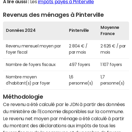
A lire aussi :
Les
impôts payés à Pinterville
Revenus des ménages à Pinterville
Moyenne
Données 2024
Pinterville
France
Revenu mensuel moyen par
2 804 € /
2 626 € / par
foyer fiscal
par mois
mois
Nombre de foyers fiscaux
497 foyers
1 107 foyers
Nombre moyen
1,6
1,7
d'habitant(s) par foyer
personne(s)
personne(s)
Méthodologie
Ce revenu a été calculé par le JDN à partir des données
du ministère de l'Economie disponibles sur la commune.
Le revenu net moyen par ménage a été calculé à partir
du montant des déclarations aux impôts de tous les