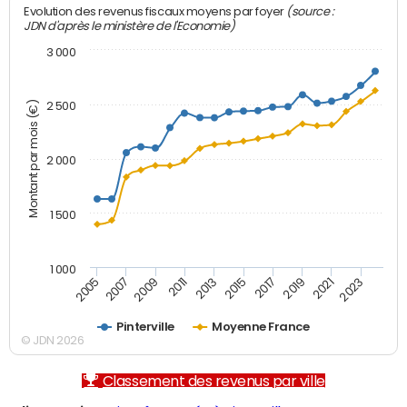
(source :
Evolution des revenus fiscaux moyens par foyer
JDN d'après le ministère de l'Economie)
3 000
Montant par mois (€)
2 500
2 000
1 500
1 000
2007
2017
2009
2019
2011
2021
2013
2023
2005
2015
Pinterville
Moyenne France
© JDN 2026
Classement des revenus par ville