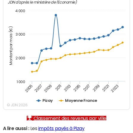
JDN d'après le ministère de l'Economie)
4 000
Montant par mois (€)
3 000
2 000
1 000
2007
2017
2005
2015
2013
2023
2011
2021
2009
2019
Pizay
Moyenne France
© JDN 2026
Classement des revenus par ville
A lire aussi :
Les
impôts payés à Pizay