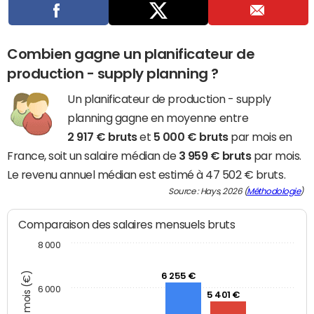
Combien gagne un planificateur de
production - supply planning ?
Un planificateur de production - supply
planning gagne en moyenne entre
2 917 € bruts
et
5 000 € bruts
par mois en
France, soit un salaire médian de
3 959 € bruts
par mois.
Le revenu annuel médian est estimé à 47 502 € bruts.
Source : Hays, 2026 (
Méthodologie
)
Comparaison des salaires mensuels bruts
8 000
6 255 €
6 000
5 401 €