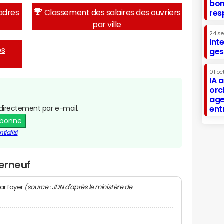
bon
adres
Classement des salaires des ouvriers
res
par ville
24 s
Int
es
ges
01 oc
IA 
orc
age
directement par e-mail.
ent
abonne
tialité
lerneuf
(source : JDN d'après le ministère de
ar foyer