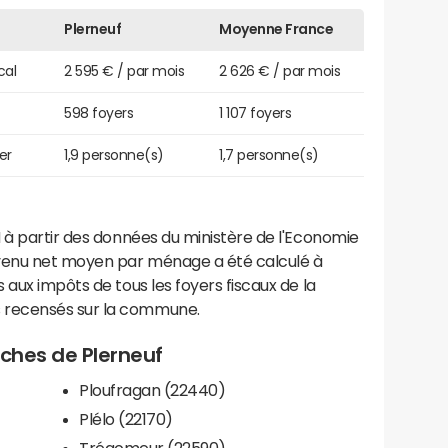
Plerneuf
Moyenne France
cal
2 595 € / par mois
2 626 € / par mois
598 foyers
1 107 foyers
er
1,9 personne(s)
1,7 personne(s)
 à partir des données du ministère de l'Economie
evenu net moyen par ménage a été calculé à
 aux impôts de tous les foyers fiscaux de la
 recensés sur la commune.
roches de Plerneuf
Ploufragan (22440)
Plélo (22170)
Trégomeur (22590)