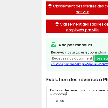
Classement des salaires des c
par ville
Classement des salaires d
employés par ville
A ne pas manquer
Recevez nos astuces et bons plans 
Je m'
En savoir plus sur notre politique de confiden
Evolution des revenus à P
Evolution des revenus fiscaux moyens p
l'Economie)
3 000