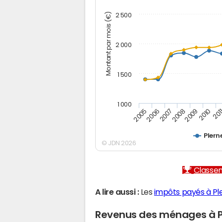
Montant par mois (€)
2 500
2 000
1 500
1 000
2005
2006
2007
2008
2009
2010
201
Plern
© JDN 2026
Classem
A lire aussi :
Les
impôts payés à Pl
Revenus des ménages à P