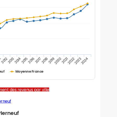
1
2012
2013
2014
2015
2016
2017
2018
2019
2020
2021
2022
2023
2024
euf
Moyenne France
ent des revenus par ville
erneuf
lerneuf