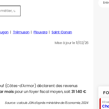
augon
Trémuson
Plouvara
Saint-Donan
Mise à jour le 11/02/26
neuf (Côtes-d'Armor) déclarent des revenus
par mois
pour un foyer fiscal moyen, soit
31 140 €
FO
03 s
Source : calculs JDN d'après ministère de l'Economie, 2024
Cha