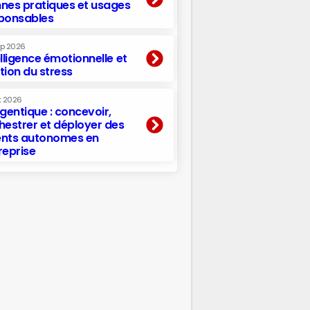
nes pratiques et usages
ponsables
ep 2026
elligence émotionnelle et
tion du stress
t 2026
agentique : concevoir,
hestrer et déployer des
nts autonomes en
reprise