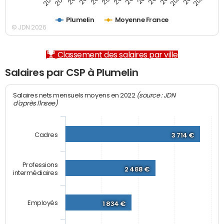
Plumelin
Moyenne France
© JDN 2026
Classement des salaires par ville
Salaires par CSP à Plumelin
(source : JDN
Salaires nets mensuels moyens en 2022
d'après l'Insee)
Cadres
3 714 €
Professions
2 488 €
intermédiaires
Employés
1 834 €