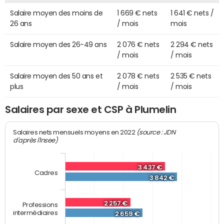
Salaire moyen des moins de
1 669 € nets
1 641 € nets /
26 ans
/ mois
mois
Salaire moyen des 26-49 ans
2 076 € nets
2 294 € nets
/ mois
/ mois
Salaire moyen des 50 ans et
2 078 € nets
2 535 € nets
plus
/ mois
/ mois
Salaires par sexe et CSP à Plumelin
(source : JDN
Salaires nets mensuels moyens en 2022
d'après l'Insee)
3 437 €
Cadres
3 842 €
2 257 €
Professions
intermédiaires
2 659 €