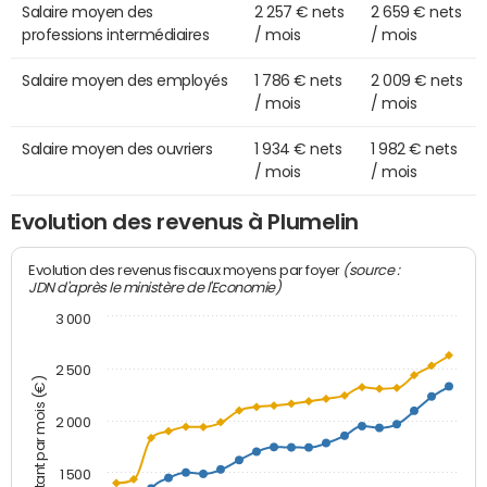
Salaire moyen des
2 257 € nets
2 659 € nets
professions intermédiaires
/ mois
/ mois
Salaire moyen des employés
1 786 € nets
2 009 € nets
/ mois
/ mois
Salaire moyen des ouvriers
1 934 € nets
1 982 € nets
/ mois
/ mois
Evolution des revenus à Plumelin
(source :
Evolution des revenus fiscaux moyens par foyer
JDN d'après le ministère de l'Economie)
3 000
2 500
Montant par mois (€)
2 000
1 500