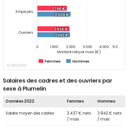
1 786 €
Employés
2 009 €
1 934 €
Ouvriers
1 982 €
0
1 000
2 000
3 000
4 000
5 0…
Montant net par mois (€)
Femmes
Hommes
© JDN 2026
Salaires des cadres et des ouvriers par
sexe à Plumelin
Données 2022
Femmes
Hommes
Salaire moyen des cadres
3 437 € nets
3 842 € nets
/ mois
/ mois