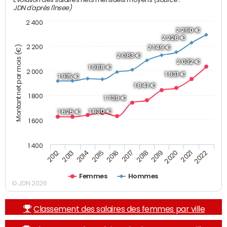
JDN d'après l'Insee)
2 400
2 290 €
2 226 €
2 200
2 149 €
Montant net par mois (€)
2 083 €
2 032 €
1 988 €
2 000
1 931 €
1 915 €
1 841 €
1 800
1 739 €
1 630 €
1 625 €
1 600
1 400
2019
2017
2015
2013
2022
2020
2018
2016
2014
2012
2021
Femmes
Hommes
© JDN 2026
Classement des salaires des femmes par ville