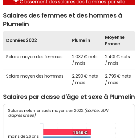
Classement des salaires des hommes par ville
Salaires des femmes et des hommes à
Plumelin
Moyenne
Données 2022
Plumelin
France
Salaire moyen des femmes
2 032 € nets
2 401 € nets
/ mois
/ mois
Salaire moyen des hommes
2 290 € nets
2 795 € nets
/ mois
/ mois
Salaires par classe d'âge et sexe à Plumelin
(source : JDN
Salaires nets mensuels moyens en 2022
d'après l'Insee)
1 669 €
moins de 26 ans