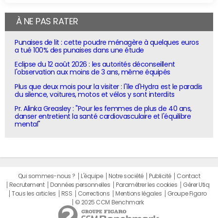
À NE PAS RATER
Punaises de lit : cette poudre ménagère à quelques euros
a tué 100% des punaises dans une étude
Eclipse du 12 août 2026 : les autorités déconseillent
l'observation aux moins de 3 ans, même équipés
Plus que deux mois pour la visiter : l'île d'Hydra est le paradis
du silence, voitures, motos et vélos y sont interdits
Pr. Alinka Greasley : "Pour les femmes de plus de 40 ans,
danser entretient la santé cardiovasculaire et l'équilibre
mental"
Qui sommes-nous ?
L'équipe
Notre société
Publicité
Contact
Recrutement
Données personnelles
Paramétrer les cookies
Gérer Utiq
Tous les articles
RSS
Corrections
Mentions légales
Groupe Figaro
© 2025 CCM Benchmark