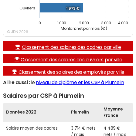
Ouvriers
1 973 €
0
1 000
2 000
3 000
4 000
Montant net par mois (€)
© JDN 2026
Classement des salaires des cadres par ville
Classement des salaires des ouvriers par ville
Classement des salaires des employés par ville
A lire aussi :
le
niveau de diplôme et les CSP à Plumelin
Salaires par CSP à Plumelin
Moyenne
Données 2022
Plumelin
France
Salaire moyen des cadres
3 714 € nets
4 489 €
/ mois
nets / mois