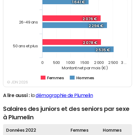
1 641 €
2 076 €
26-49 ans
2 294 €
2 078 €
50 ans et plus
2 535 €
0
500
1 000
1 500
2 000
2 500
3 …
Montant net par mois (€)
Femmes
Hommes
© JDN 2026
A lire aussi :
la
démographie de Plumelin
Salaires des juniors et des seniors par sexe
à Plumelin
Données 2022
Femmes
Hommes