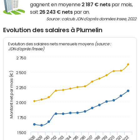
gagnent en moyenne
2 187 € nets
par mois,
soit
26 243 € nets
par an.
Source : calculs JDN d'après données Insee, 2022
Evolution des salaires à Plumelin
(source :
Evolution des salaires nets mensuels moyens
JDN d'après l'Insee)
2 750
2 500
Montant net par mois (€)
2 250
2 000
1 750
1 500
2012
2019
2014
2021
2008
2016
2010
2018
2013
2020
2015
2022
2009
2017