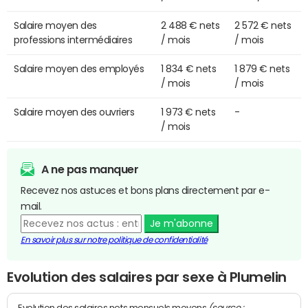
Salaire moyen des
2 488 € nets
2 572 € nets
professions intermédiaires
/ mois
/ mois
Salaire moyen des employés
1 834 € nets
1 879 € nets
/ mois
/ mois
Salaire moyen des ouvriers
1 973 € nets
-
/ mois
A ne pas manquer
Recevez nos astuces et bons plans directement par e-
mail.
Je m'abonne
En savoir plus sur notre politique de confidentialité
Evolution des salaires par sexe à Plumelin
(source :
Evolution des salaires nets mensuels moyens