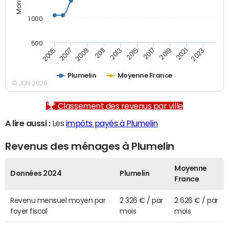
1 000
500
2007
2017
2009
2019
2011
2021
2013
2023
2005
2015
Plumelin
Moyenne France
© JDN 2026
Classement des revenus par ville
A lire aussi :
Les
impôts payés à Plumelin
Revenus des ménages à Plumelin
Moyenne
Données 2024
Plumelin
France
Revenu mensuel moyen par
2 326 € / par
2 626 € / par
foyer fiscal
mois
mois