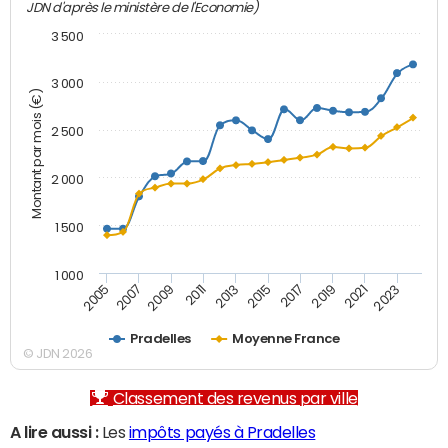
JDN d'après le ministère de l'Economie)
3 500
3 000
Montant par mois (€)
2 500
2 000
1 500
1 000
2007
2017
2009
2019
2011
2021
2013
2023
2005
2015
Pradelles
Moyenne France
© JDN 2026
Classement des revenus par ville
A lire aussi :
Les
impôts payés à Pradelles