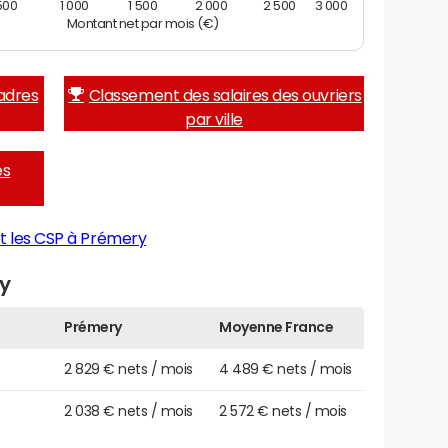
500
1 000
1 500
2 000
2 500
3 000
Montant net par mois (€)
adres
Classement des salaires des ouvriers
par ville
es
t les CSP à Prémery
ry
Prémery
Moyenne France
2 829 € nets / mois
4 489 € nets / mois
2 038 € nets / mois
2 572 € nets / mois