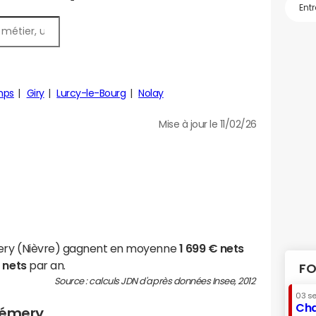
mps
Giry
Lurcy-le-Bourg
Nolay
Mise à jour le 11/02/26
mery (Nièvre) gagnent en moyenne
1 699 € nets
 nets
par an.
FO
Source : calculs JDN d'après données Insee, 2012
03 s
Cha
Prémery