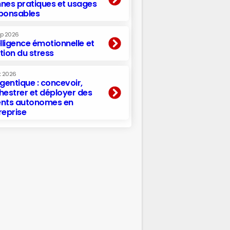
nes pratiques et usages
ponsables
ep 2026
elligence émotionnelle et
tion du stress
t 2026
agentique : concevoir,
hestrer et déployer des
nts autonomes en
reprise