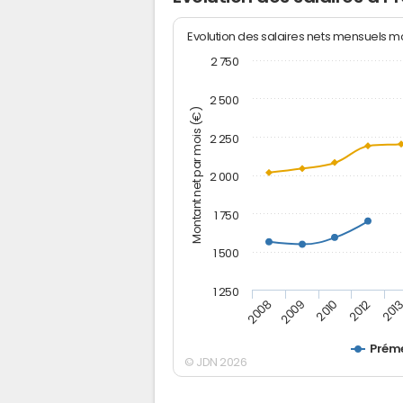
Evolution des salaires nets mensuels 
2 750
2 500
Montant net par mois (€)
2 250
2 000
1 750
1 500
1 250
2012
2008
201
2009
2010
Prém
© JDN 2026