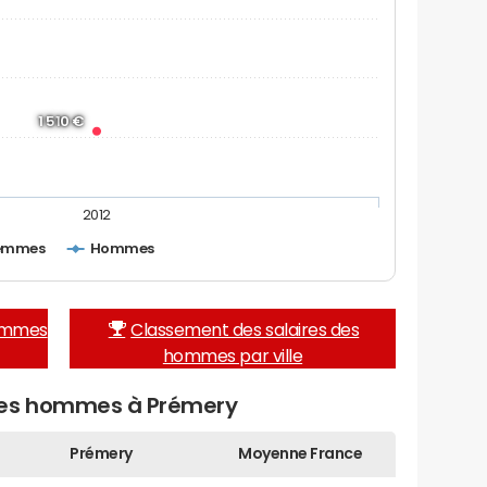
1 510 €
2012
emmes
Hommes
femmes
Classement des salaires des
hommes par ville
des hommes à Prémery
Prémery
Moyenne France