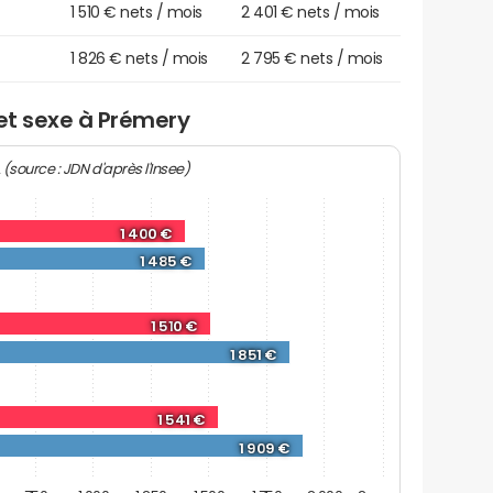
1 510 € nets / mois
2 401 € nets / mois
1 826 € nets / mois
2 795 € nets / mois
 et sexe à Prémery
(source : JDN d'après l'Insee)
2
1 400 €
1 485 €
1 510 €
1 851 €
1 541 €
1 909 €