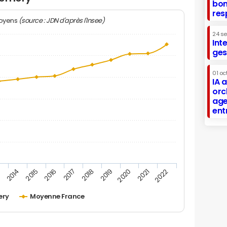
bon
res
(source : JDN d'après l'Insee)
moyens
24 s
Int
ges
01 oc
IA 
orc
age
ent
2019
2016
3
2020
2017
2014
2021
2018
2015
2022
ery
Moyenne France