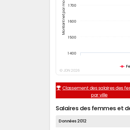
Montant net par mois (€)
1 700
1 600
1 500
1 400
F
© JDN 2026
Classement des salaires des 
par ville
Salaires des femmes et 
Données 2012