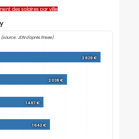
ent des salaires par ville
ry
(source : JDN d'après l'Insee)
2
2 829 €
2 038 €
1 487 €
1 642 €