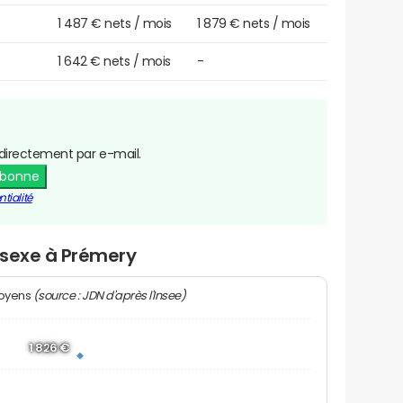
1 487 € nets / mois
1 879 € nets / mois
1 642 € nets / mois
-
directement par e-mail.
abonne
tialité
r sexe à Prémery
(source : JDN d'après l'Insee)
moyens
1 826 €