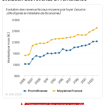
(source :
Evolution des revenus fiscaux moyens par foyer
JDN d'après le ministère de l'Economie)
3 000
2 500
Montant par mois (€)
2 000
1 500
1 000
500
2007
2017
2009
2019
2011
2021
2013
2023
2005
2015
Promilhanes
Moyenne France
© JDN 2026
Classement des revenus par ville