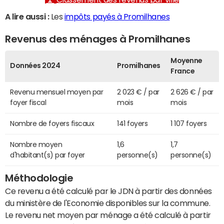
A lire aussi :
Les
impôts payés à Promilhanes
Revenus des ménages à Promilhanes
Moyenne
Données 2024
Promilhanes
France
Revenu mensuel moyen par
2 023 € / par
2 626 € / par
foyer fiscal
mois
mois
Nombre de foyers fiscaux
141 foyers
1 107 foyers
Nombre moyen
1,6
1,7
d'habitant(s) par foyer
personne(s)
personne(s)
Méthodologie
Ce revenu a été calculé par le JDN à partir des données
du ministère de l'Economie disponibles sur la commune.
Le revenu net moyen par ménage a été calculé à partir