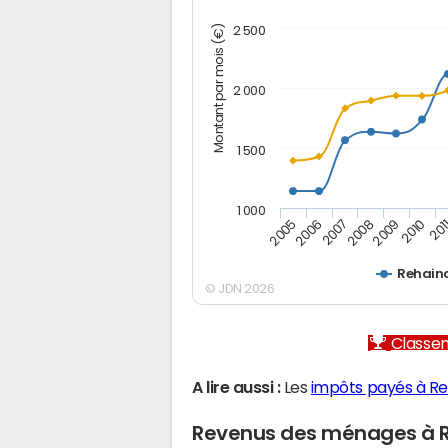
Montant par mois (€)
2 500
2 000
1 500
1 000
2005
2006
2007
2008
2009
2010
201
Rehain
© JDN 2026
Classem
A lire aussi :
Les
impôts payés à Re
Revenus des ménages à R