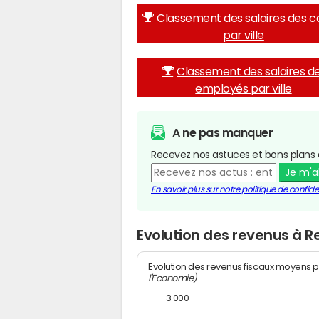
Classement des salaires des c
par ville
Classement des salaires d
employés par ville
A ne pas manquer
Recevez nos astuces et bons plans 
Je m'
En savoir plus sur notre politique de confiden
Evolution des revenus à R
Evolution des revenus fiscaux moyens p
l'Economie)
3 000