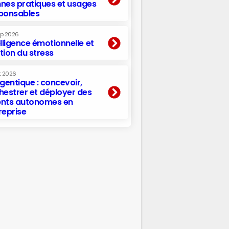
nes pratiques et usages
ponsables
ep 2026
elligence émotionnelle et
tion du stress
t 2026
agentique : concevoir,
hestrer et déployer des
nts autonomes en
reprise