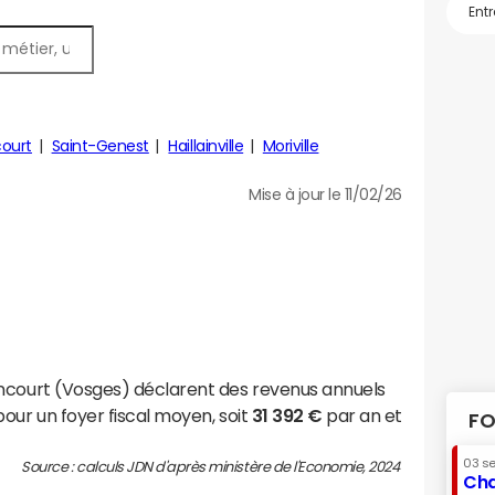
ourt
Saint-Genest
Haillainville
Moriville
Mise à jour le 11/02/26
incourt (Vosges) déclarent des revenus annuels
our un foyer fiscal moyen, soit
31 392 €
par an et
FO
03 s
Source : calculs JDN d'après ministère de l'Economie, 2024
Cha