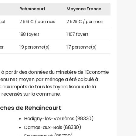
Rehaincourt
Moyenne France
cal
2 616 € / par mois
2 626 € / par mois
188 foyers
1 107 foyers
er
1,9 personne(s)
1,7 personne(s)
 à partir des données du ministère de l'Economie
evenu net moyen par ménage a été calculé à
 aux impôts de tous les foyers fiscaux de la
 recensés sur la commune.
roches de Rehaincourt
Hadigny-les-Verrières (88330)
Damas-aux-Bois (88330)
Fauconcourt (88700)