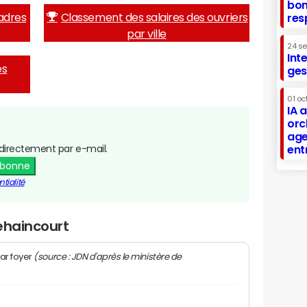
bon
adres
Classement des salaires des ouvriers
res
par ville
24 s
Int
es
ges
01 oc
IA 
orc
age
directement par e-mail.
ent
abonne
tialité
ehaincourt
(source : JDN d'après le ministère de
ar foyer