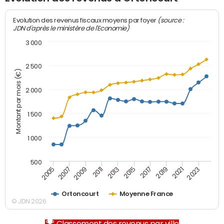
(source :
Evolution des revenus fiscaux moyens par foyer
JDN d'après le ministère de l'Economie)
3 000
2 500
Montant par mois (€)
2 000
1 500
1 000
500
2007
2017
2009
2019
2011
2021
2013
2023
2005
2015
Ortoncourt
Moyenne France
© JDN 2026
Classement des revenus par ville