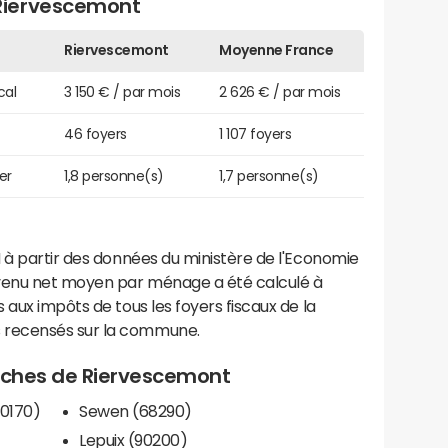
Riervescemont
Riervescemont
Moyenne France
cal
3 150 € / par mois
2 626 € / par mois
46 foyers
1 107 foyers
er
1,8 personne(s)
1,7 personne(s)
 à partir des données du ministère de l'Economie
evenu net moyen par ménage a été calculé à
 aux impôts de tous les foyers fiscaux de la
 recensés sur la commune.
proches de Riervescemont
0170)
Sewen (68290)
Lepuix (90200)