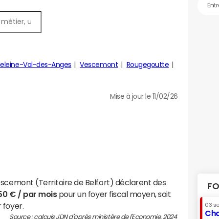
eleine-Val-des-Anges
Vescemont
Rougegoutte
Mise à jour le 11/02/26
escemont (Territoire de Belfort) déclarent des
FO
150 € / par mois
pour un foyer fiscal moyen, soit
 foyer.
03 s
Cha
Source : calculs JDN d'après ministère de l'Economie, 2024