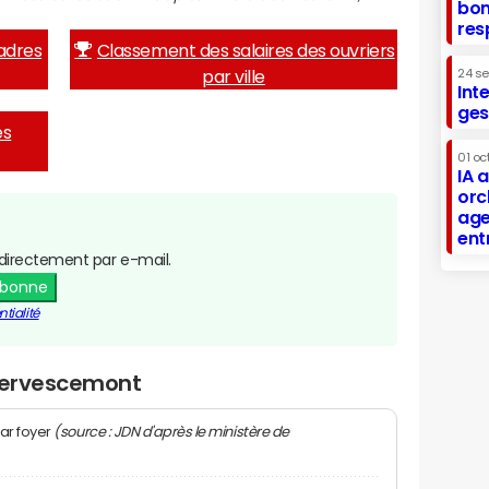
bon
res
adres
Classement des salaires des ouvriers
par ville
24 s
Int
ges
es
01 oc
IA 
orc
age
ent
directement par e-mail.
abonne
tialité
Riervescemont
(source : JDN d'après le ministère de
ar foyer