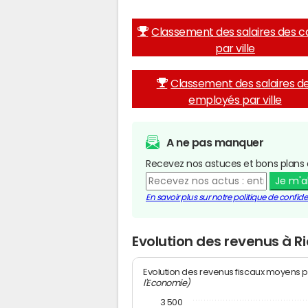
Classement des salaires des c
par ville
Classement des salaires d
employés par ville
A ne pas manquer
Recevez nos astuces et bons plans 
Je m'
En savoir plus sur notre politique de confiden
Evolution des revenus à 
Evolution des revenus fiscaux moyens p
l'Economie)
3 500