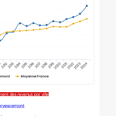
1
2012
2013
2014
2015
2016
2017
2018
2019
2020
2021
2022
2023
2024
cemont
Moyenne France
ent des revenus par ville
iervescemont