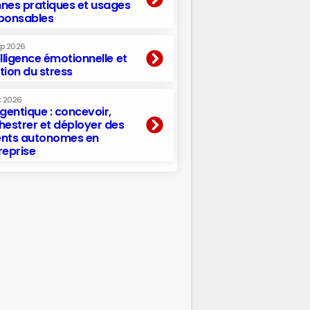
nes pratiques et usages
ponsables
ep 2026
elligence émotionnelle et
tion du stress
t 2026
agentique : concevoir,
hestrer et déployer des
nts autonomes en
reprise