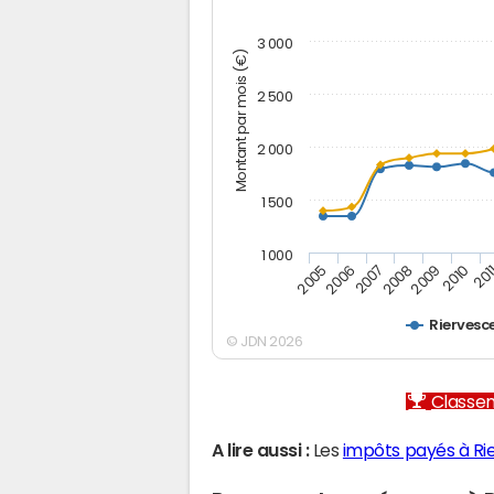
3 000
Montant par mois (€)
2 500
2 000
1 500
1 000
2005
2006
2007
2008
2009
2010
201
Rierves
© JDN 2026
Classem
A lire aussi :
Les
impôts payés à R