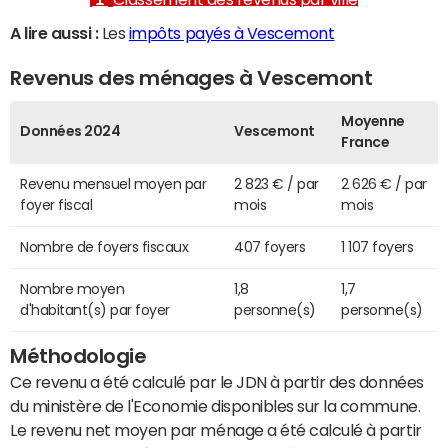
A lire aussi :
Les
impôts payés à Vescemont
Revenus des ménages à Vescemont
Moyenne
Données 2024
Vescemont
France
Revenu mensuel moyen par
2 823 € / par
2 626 € / par
foyer fiscal
mois
mois
Nombre de foyers fiscaux
407 foyers
1 107 foyers
Nombre moyen
1,8
1,7
d'habitant(s) par foyer
personne(s)
personne(s)
Méthodologie
Ce revenu a été calculé par le JDN à partir des données
du ministère de l'Economie disponibles sur la commune.
Le revenu net moyen par ménage a été calculé à partir