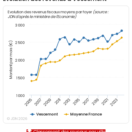
(source :
Evolution des revenus fiscaux moyens par foyer
JDN d'après le ministère de l'Economie)
3 000
Montant par mois (€)
2 500
2 000
1 500
1 000
2007
2017
2009
2019
2011
2021
2013
2023
2005
2015
Vescemont
Moyenne France
© JDN 2026
Classement des revenus par ville