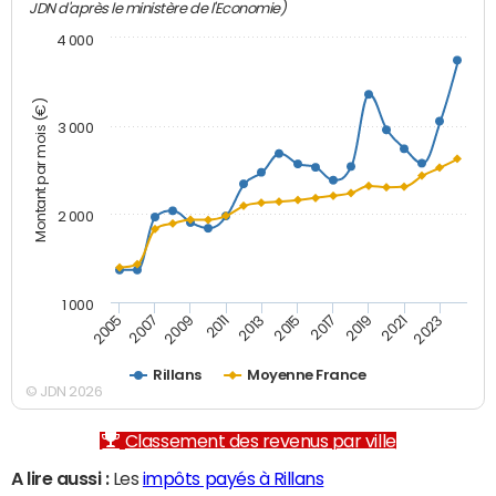
JDN d'après le ministère de l'Economie)
4 000
Montant par mois (€)
3 000
2 000
1 000
2007
2017
2005
2015
2013
2023
2011
2021
2009
2019
Rillans
Moyenne France
© JDN 2026
Classement des revenus par ville
A lire aussi :
Les
impôts payés à Rillans