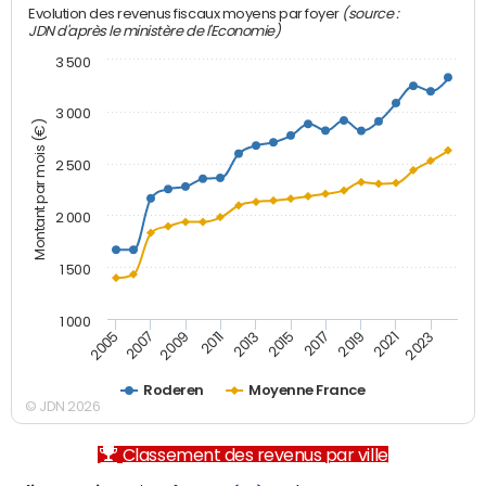
(source :
Evolution des revenus fiscaux moyens par foyer
JDN d'après le ministère de l'Economie)
3 500
3 000
Montant par mois (€)
2 500
2 000
1 500
1 000
2007
2017
2009
2019
2011
2021
2013
2023
2005
2015
Roderen
Moyenne France
© JDN 2026
Classement des revenus par ville