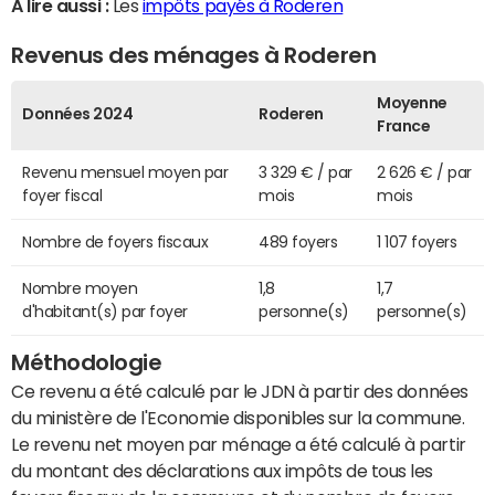
A lire aussi :
Les
impôts payés à Roderen
Revenus des ménages à Roderen
Moyenne
Données 2024
Roderen
France
Revenu mensuel moyen par
3 329 € / par
2 626 € / par
foyer fiscal
mois
mois
Nombre de foyers fiscaux
489 foyers
1 107 foyers
Nombre moyen
1,8
1,7
d'habitant(s) par foyer
personne(s)
personne(s)
Méthodologie
Ce revenu a été calculé par le JDN à partir des données
du ministère de l'Economie disponibles sur la commune.
Le revenu net moyen par ménage a été calculé à partir
du montant des déclarations aux impôts de tous les