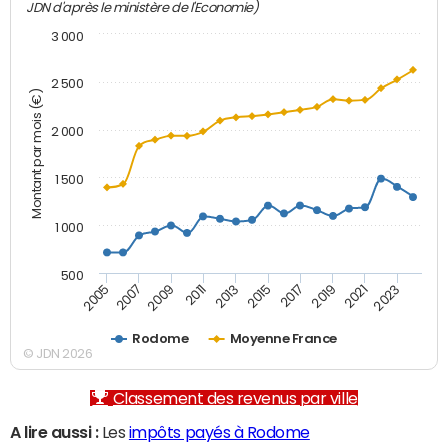
JDN d'après le ministère de l'Economie)
3 000
2 500
Montant par mois (€)
2 000
1 500
1 000
500
2007
2017
2009
2019
2011
2021
2013
2023
2005
2015
Rodome
Moyenne France
© JDN 2026
Classement des revenus par ville
A lire aussi :
Les
impôts payés à Rodome