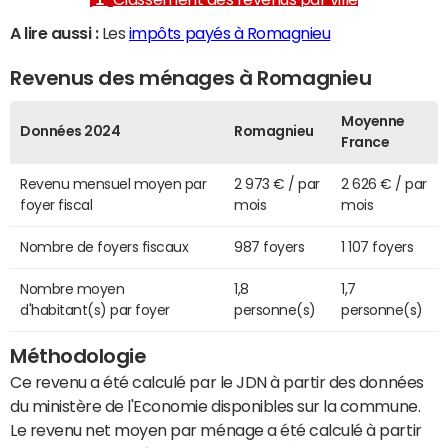
A lire aussi :
Les
impôts payés à Romagnieu
Revenus des ménages à Romagnieu
Moyenne
Données 2024
Romagnieu
France
Revenu mensuel moyen par
2 973 € / par
2 626 € / par
foyer fiscal
mois
mois
Nombre de foyers fiscaux
987 foyers
1 107 foyers
Nombre moyen
1,8
1,7
d'habitant(s) par foyer
personne(s)
personne(s)
Méthodologie
Ce revenu a été calculé par le JDN à partir des données
du ministère de l'Economie disponibles sur la commune.
Le revenu net moyen par ménage a été calculé à partir