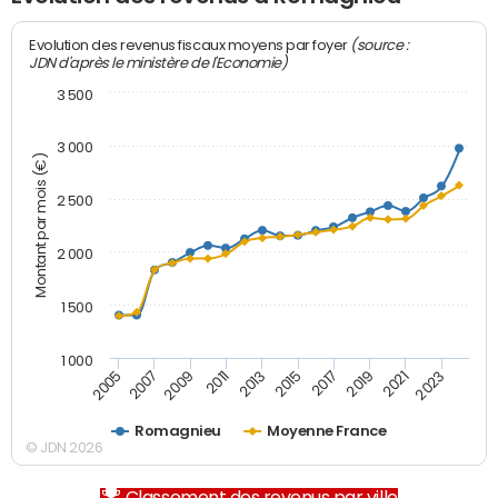
(source :
Evolution des revenus fiscaux moyens par foyer
JDN d'après le ministère de l'Economie)
3 500
3 000
Montant par mois (€)
2 500
2 000
1 500
1 000
2007
2017
2009
2019
2011
2021
2013
2023
2005
2015
Romagnieu
Moyenne France
© JDN 2026
Classement des revenus par ville