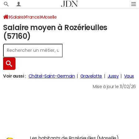
Salaire
France
Moselle
Salaire moyen à Rozérieulles
(57160)
Voir aussi :
Châtel-Saint-Germain
Gravelotte
Jussy
Vaux
Mise à jour le 11/02/26
Les habitants de Rozérieulles (Moselle)