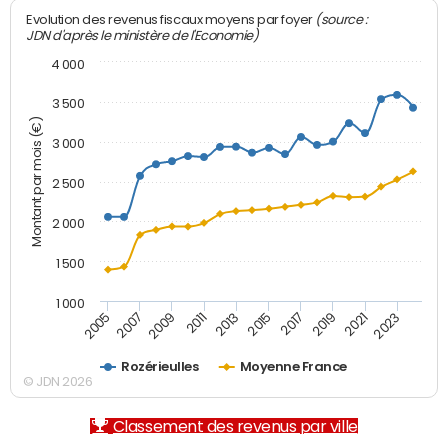
(source :
Evolution des revenus fiscaux moyens par foyer
JDN d'après le ministère de l'Economie)
4 000
3 500
Montant par mois (€)
3 000
2 500
2 000
1 500
1 000
2007
2017
2005
2015
2013
2023
2011
2021
2009
2019
Rozérieulles
Moyenne France
© JDN 2026
Classement des revenus par ville