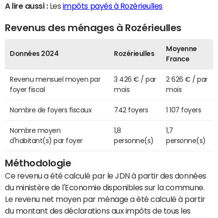
A lire aussi :
Les
impôts payés à Rozérieulles
Revenus des ménages à Rozérieulles
Moyenne
Données 2024
Rozérieulles
France
Revenu mensuel moyen par
3 426 € / par
2 626 € / par
foyer fiscal
mois
mois
Nombre de foyers fiscaux
742 foyers
1 107 foyers
Nombre moyen
1,8
1,7
d'habitant(s) par foyer
personne(s)
personne(s)
Méthodologie
Ce revenu a été calculé par le JDN à partir des données
du ministère de l'Economie disponibles sur la commune.
Le revenu net moyen par ménage a été calculé à partir
du montant des déclarations aux impôts de tous les