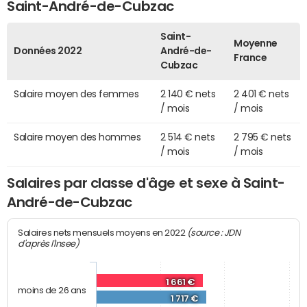
Saint-André-de-Cubzac
Saint-
Moyenne
Données 2022
André-de-
France
Cubzac
Salaire moyen des femmes
2 140 € nets
2 401 € nets
/ mois
/ mois
Salaire moyen des hommes
2 514 € nets
2 795 € nets
/ mois
/ mois
Salaires par classe d'âge et sexe à Saint-
André-de-Cubzac
(source : JDN
Salaires nets mensuels moyens en 2022
d'après l'Insee)
1 661 €
moins de 26 ans
1 717 €