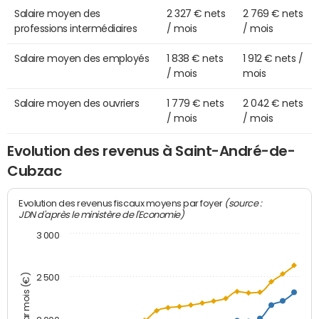
Salaire moyen des
2 327 € nets
2 769 € nets
professions intermédiaires
/ mois
/ mois
Salaire moyen des employés
1 838 € nets
1 912 € nets /
/ mois
mois
Salaire moyen des ouvriers
1 779 € nets
2 042 € nets
/ mois
/ mois
Evolution des revenus à Saint-André-de-
Cubzac
(source :
Evolution des revenus fiscaux moyens par foyer
JDN d'après le ministère de l'Economie)
3 000
Montant par mois (€)
2 500