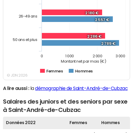
2 180 €
26-49 ans
2 557 €
2 286 €
50 ans et plus
2 789 €
0
1 000
2 000
3 000
Montant net par mois (€)
Femmes
Hommes
© JDN 2026
A lire aussi :
la
démographie de Saint-André-de-Cubzac
Salaires des juniors et des seniors par sexe
à Saint-André-de-Cubzac
Données 2022
Femmes
Hommes