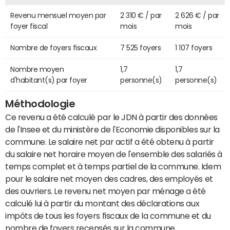
Revenu mensuel moyen par
2 310 € / par
2 626 € / par
foyer fiscal
mois
mois
Nombre de foyers fiscaux
7 525 foyers
1 107 foyers
Nombre moyen
1,7
1,7
d'habitant(s) par foyer
personne(s)
personne(s)
Méthodologie
Ce revenu a été calculé par le JDN à partir des données
de l'Insee et du ministère de l'Economie disponibles sur la
commune. Le salaire net par actif a été obtenu à partir
du salaire net horaire moyen de l'ensemble des salariés à
temps complet et à temps partiel de la commune. Idem
pour le salaire net moyen des cadres, des employés et
des ouvriers. Le revenu net moyen par ménage a été
calculé lui à partir du montant des déclarations aux
impôts de tous les foyers fiscaux de la commune et du
nombre de foyers recensés sur la commune.