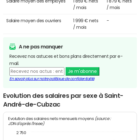
Salaire moyen des employés
1 859 € nets
1 879 € nets
/ mois
/ mois
Salaire moyen des ouvriers
1 999 € nets
-
/ mois
A ne pas manquer
Recevez nos astuces et bons plans directement par e-
mail.
Je m'abonne
En savoir plus sur notre politique de confidentialité
Evolution des salaires par sexe à Saint-
André-de-Cubzac
(source :
Evolution des salaires nets mensuels moyens
JDN d'après l'Insee)
2 750