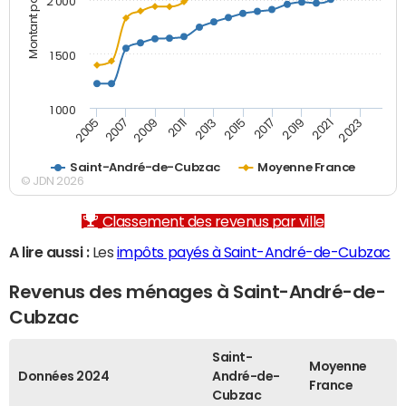
2 000
1 500
1 000
2007
2017
2009
2019
2011
2021
2013
2023
2005
2015
Saint-André-de-Cubzac
Moyenne France
© JDN 2026
Classement des revenus par ville
A lire aussi :
Les
impôts payés à Saint-André-de-Cubzac
Revenus des ménages à Saint-André-de-
Cubzac
Saint-
Moyenne
Données 2024
André-de-
France
Cubzac