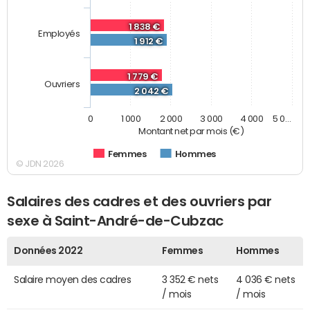
1 838 €
Employés
1 912 €
1 779 €
Ouvriers
2 042 €
0
1 000
2 000
3 000
4 000
5 0…
Montant net par mois (€)
Femmes
Hommes
© JDN 2026
Salaires des cadres et des ouvriers par
sexe à Saint-André-de-Cubzac
Données 2022
Femmes
Hommes
Salaire moyen des cadres
3 352 € nets
4 036 € nets
/ mois
/ mois