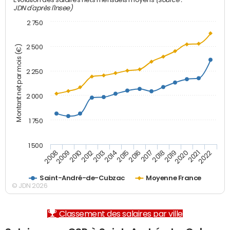
Evolution des salaires nets mensuels moyens
JDN d'après l'Insee)
2 750
2 500
Montant net par mois (€)
2 250
2 000
1 750
1 500
2012
2019
2014
2021
2008
2016
2010
2018
2013
2020
2015
2022
2009
2017
Saint-André-de-Cubzac
Moyenne France
© JDN 2026
Classement des salaires par ville