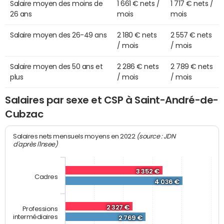
Salaire moyen des moins de
1 661 € nets /
1 717 € nets /
26 ans
mois
mois
Salaire moyen des 26-49 ans
2 180 € nets
2 557 € nets
/ mois
/ mois
Salaire moyen des 50 ans et
2 286 € nets
2 789 € nets
plus
/ mois
/ mois
Salaires par sexe et CSP à Saint-André-de-
Cubzac
(source : JDN
Salaires nets mensuels moyens en 2022
d'après l'Insee)
3 352 €
Cadres
4 036 €
2 327 €
Professions
intermédiaires
2 769 €