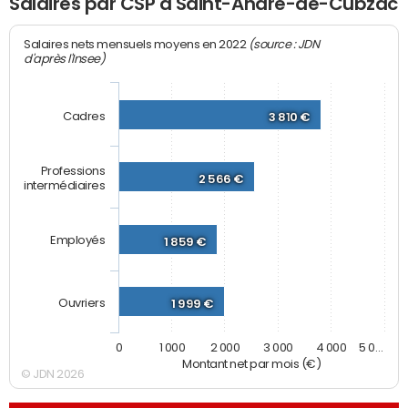
Salaires par CSP à Saint-André-de-Cubzac
(source : JDN
Salaires nets mensuels moyens en 2022
d'après l'Insee)
Cadres
3 810 €
Professions
2 566 €
intermédiaires
Employés
1 859 €
Ouvriers
1 999 €
0
1 000
2 000
3 000
4 000
5 0…
Montant net par mois (€)
© JDN 2026