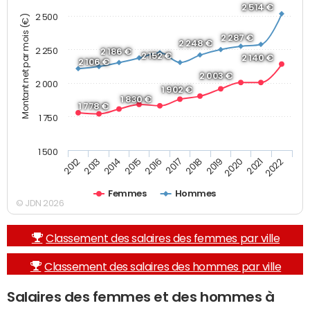
2 514 €
2 500
Montant net par mois (€)
2 287 €
2 248 €
2 250
2 186 €
2 152 €
2 140 €
2 106 €
2 003 €
2 000
1 902 €
1 830 €
1 778 €
1 750
1 500
2013
2017
2021
2014
2018
2022
2015
2019
2012
2016
2020
Femmes
Hommes
© JDN 2026
Classement des salaires des femmes par ville
Classement des salaires des hommes par ville
Salaires des femmes et des hommes à