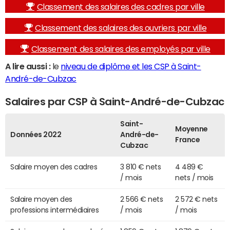
Classement des salaires des cadres par ville
Classement des salaires des ouvriers par ville
Classement des salaires des employés par ville
A lire aussi :
le
niveau de diplôme et les CSP à Saint-
André-de-Cubzac
Salaires par CSP à Saint-André-de-Cubzac
Saint-
Moyenne
Données 2022
André-de-
France
Cubzac
Salaire moyen des cadres
3 810 € nets
4 489 €
/ mois
nets / mois
Salaire moyen des
2 566 € nets
2 572 € nets
professions intermédiaires
/ mois
/ mois