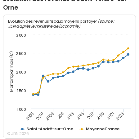
Orne
(source :
Evolution des revenus fiscaux moyens par foyer
JDN d'après le ministère de l'Economie)
3 000
Montant par mois (€)
2 500
2 000
1 500
1 000
2007
2017
2009
2019
2011
2021
2013
2023
2005
2015
Saint-André-sur-Orne
Moyenne France
© JDN 2026