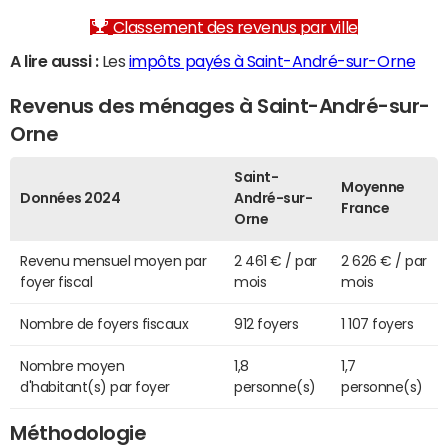
Classement des revenus par ville
A lire aussi :
Les
impôts payés à Saint-André-sur-Orne
Revenus des ménages à Saint-André-sur-
Orne
Saint-
Moyenne
Données 2024
André-sur-
France
Orne
Revenu mensuel moyen par
2 461 € / par
2 626 € / par
foyer fiscal
mois
mois
Nombre de foyers fiscaux
912 foyers
1 107 foyers
Nombre moyen
1,8
1,7
d'habitant(s) par foyer
personne(s)
personne(s)
Méthodologie