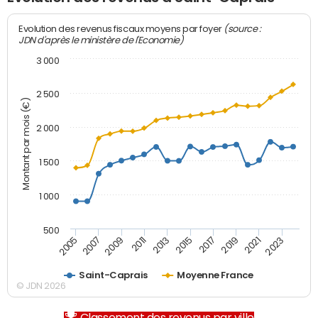
(source :
Evolution des revenus fiscaux moyens par foyer
JDN d'après le ministère de l'Economie)
3 000
2 500
Montant par mois (€)
2 000
1 500
1 000
500
2007
2017
2009
2019
2011
2021
2013
2023
2005
2015
Saint-Caprais
Moyenne France
© JDN 2026
Classement des revenus par ville