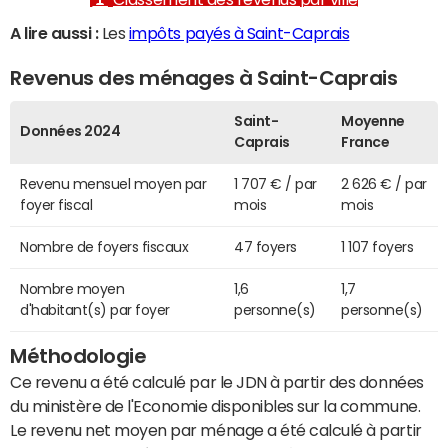
A lire aussi :
Les
impôts payés à Saint-Caprais
Revenus des ménages à Saint-Caprais
Saint-
Moyenne
Données 2024
Caprais
France
Revenu mensuel moyen par
1 707 € / par
2 626 € / par
foyer fiscal
mois
mois
Nombre de foyers fiscaux
47 foyers
1 107 foyers
Nombre moyen
1,6
1,7
d'habitant(s) par foyer
personne(s)
personne(s)
Méthodologie
Ce revenu a été calculé par le JDN à partir des données
du ministère de l'Economie disponibles sur la commune.
Le revenu net moyen par ménage a été calculé à partir