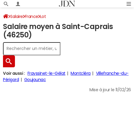
Salaire
France
Lot
Salaire moyen à Saint-Caprais
(46250)
Voir aussi :
Frayssinet-le-Gélat
Montcléra
Villefranche-du-
Périgord
Goujounac
Mise à jour le 11/02/26