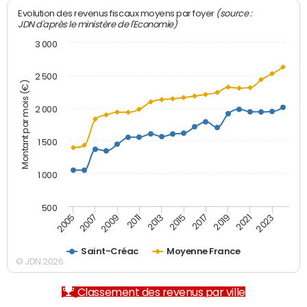
(source :
Evolution des revenus fiscaux moyens par foyer
JDN d'après le ministère de l'Economie)
3 000
2 500
Montant par mois (€)
2 000
1 500
1 000
500
2007
2017
2009
2019
2011
2021
2013
2023
2005
2015
Saint-Créac
Moyenne France
© JDN 2026
Classement des revenus par ville