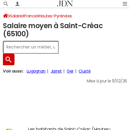
Salaire
France
Hautes-Pyrénées
Salaire moyen à Saint-Créac
(65100)
Voir aussi :
Lugagnan
Jarret
Ger
Ousté
Mise à jour le 11/02/26
Les habitants de Saint-Créac (Hautes-