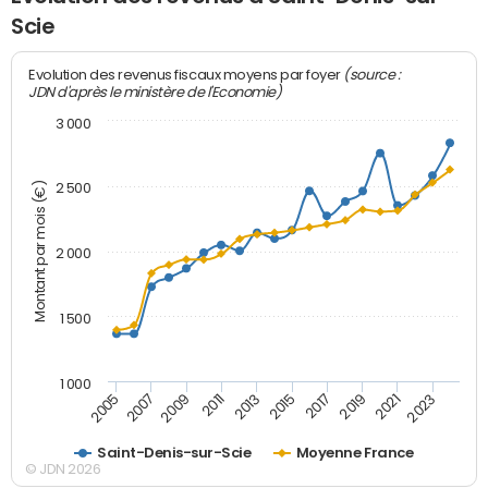
Scie
(source :
Evolution des revenus fiscaux moyens par foyer
JDN d'après le ministère de l'Economie)
3 000
Montant par mois (€)
2 500
2 000
1 500
1 000
2007
2017
2009
2019
2011
2021
2013
2023
2005
2015
Saint-Denis-sur-Scie
Moyenne France
© JDN 2026