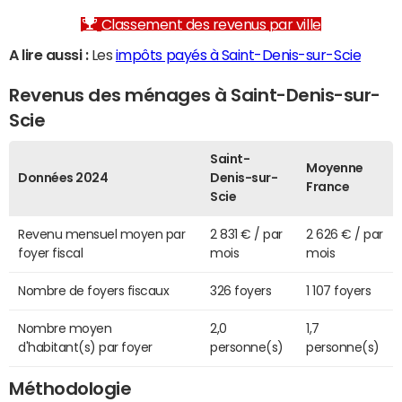
Classement des revenus par ville
A lire aussi :
Les
impôts payés à Saint-Denis-sur-Scie
Revenus des ménages à Saint-Denis-sur-
Scie
Saint-
Moyenne
Données 2024
Denis-sur-
France
Scie
Revenu mensuel moyen par
2 831 € / par
2 626 € / par
foyer fiscal
mois
mois
Nombre de foyers fiscaux
326 foyers
1 107 foyers
Nombre moyen
2,0
1,7
d'habitant(s) par foyer
personne(s)
personne(s)
Méthodologie