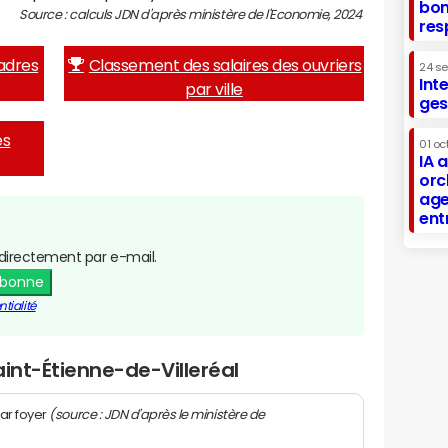
bon
Source : calculs JDN d'après ministère de l'Economie, 2024
res
adres
Classement des salaires des ouvriers
24 s
Int
par ville
ges
es
01 oc
IA 
orc
age
ent
directement par e-mail.
abonne
tialité
aint-Étienne-de-Villeréal
(source : JDN d'après le ministère de
ar foyer