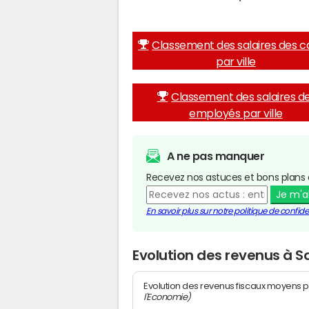
Classement des salaires des c
par ville
Classement des salaires d
employés par ville
A ne pas manquer
Recevez nos astuces et bons plans 
Je m'
En savoir plus sur notre politique de confiden
Evolution des revenus à S
Evolution des revenus fiscaux moyens p
l'Economie)