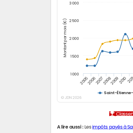
3 000
Montant par mois (€)
2 500
2 000
1 500
1 000
2005
2006
2007
2008
2009
2010
201
Saint-Étienne-
© JDN 2026
Classem
A lire aussi :
Les
impôts payés à Sa