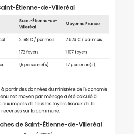
int-Étienne-de-Villeréal
Saint-Étienne-de-
Moyenne France
Villeréal
cal
2 188 € / par mois
2 626 € / par mois
172 foyers
1 107 foyers
er
1,5 personne(s)
1,7 personne(s)
 à partir des données du ministère de l'Economie
evenu net moyen par ménage a été calculé à
 aux impôts de tous les foyers fiscaux de la
 recensés sur la commune.
roches de Saint-Étienne-de-Villeréal