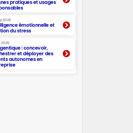
nes pratiques et usages
ponsables
ep 2026
elligence émotionnelle et
tion du stress
t 2026
agentique : concevoir,
hestrer et déployer des
nts autonomes en
reprise