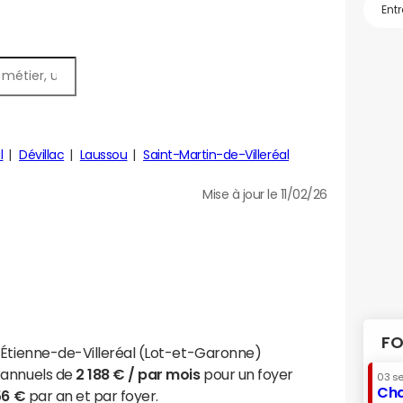
l
Dévillac
Laussou
Saint-Martin-de-Villeréal
Mise à jour le 11/02/26
FO
-Étienne-de-Villeréal (Lot-et-Garonne)
 annuels de
2 188 € / par mois
pour un foyer
03 s
Cha
56 €
par an et par foyer.