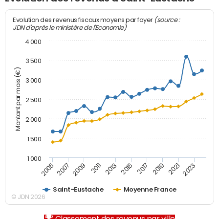
(source :
Evolution des revenus fiscaux moyens par foyer
JDN d'après le ministère de l'Economie)
4 000
3 500
Montant par mois (€)
3 000
2 500
2 000
1 500
1 000
2007
2017
2005
2015
2013
2023
2011
2021
2009
2019
Saint-Eustache
Moyenne France
© JDN 2026
Classement des revenus par ville