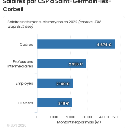
Salaires par CSP à Saint-Germain-lès-
Corbeil
(source : JDN
Salaires nets mensuels moyens en 2022
d'après l'Insee)
Cadres
4 674 €
Professions
2 936 €
intermédiaires
Employés
2 140 €
Ouvriers
2 111 €
0
1 000
2 000
3 000
4 000
5 0…
Montant net par mois (€)
© JDN 2026