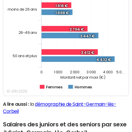
1 816 €
moins de 26 ans
1 888 €
2 794 €
26-49 ans
3 447 €
3 412 €
50 ans et plus
4 432 €
0
1 000
2 000
3 000
4 000
5 0…
Montant net par mois (€)
Femmes
Hommes
© JDN 2026
A lire aussi :
la
démographie de Saint-Germain-lès-
Corbeil
Salaires des juniors et des seniors par sexe