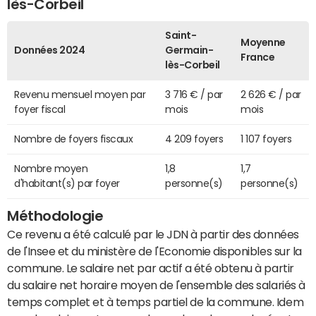
lès-Corbeil
Saint-
Moyenne
Données 2024
Germain-
France
lès-Corbeil
Revenu mensuel moyen par
3 716 € / par
2 626 € / par
foyer fiscal
mois
mois
Nombre de foyers fiscaux
4 209 foyers
1 107 foyers
Nombre moyen
1,8
1,7
d'habitant(s) par foyer
personne(s)
personne(s)
Méthodologie
Ce revenu a été calculé par le JDN à partir des données
de l'Insee et du ministère de l'Economie disponibles sur la
commune. Le salaire net par actif a été obtenu à partir
du salaire net horaire moyen de l'ensemble des salariés à
temps complet et à temps partiel de la commune. Idem