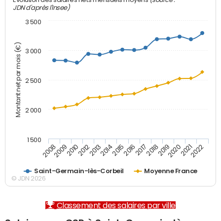
Evolution des salaires nets mensuels moyens
JDN d'après l'Insee)
3 500
Montant net par mois (€)
3 000
2 500
2 000
1 500
2012
2019
2014
2021
2008
2016
2010
2018
2013
2020
2015
2022
2009
2017
Saint-Germain-lès-Corbeil
Moyenne France
© JDN 2026
Classement des salaires par ville