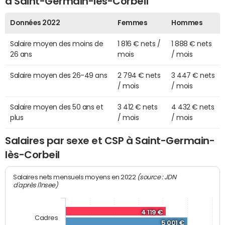
à Saint-Germain-lès-Corbeil
Données 2022
Femmes
Hommes
Salaire moyen des moins de
1 816 € nets /
1 888 € nets
26 ans
mois
/ mois
Salaire moyen des 26-49 ans
2 794 € nets
3 447 € nets
/ mois
/ mois
Salaire moyen des 50 ans et
3 412 € nets
4 432 € nets
plus
/ mois
/ mois
Salaires par sexe et CSP à Saint-Germain-
lès-Corbeil
(source : JDN
Salaires nets mensuels moyens en 2022
d'après l'Insee)
4 119 €
Cadres
5 001 €