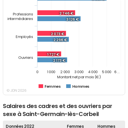
2 746 €
Professions
intermédiaires
3 126 €
2 073 €
Employés
2 296 €
1 727 €
Ouvriers
2 173 €
0
1 000
2 000
3 000
4 000
5 000
6 …
Montant net par mois (€)
Femmes
Hommes
© JDN 2026
Salaires des cadres et des ouvriers par
sexe à Saint-Germain-lès-Corbeil
Données 2022
Femmes
Hommes