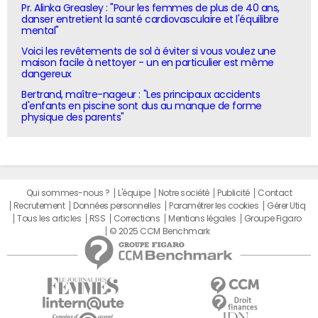
Pr. Alinka Greasley : "Pour les femmes de plus de 40 ans,
danser entretient la santé cardiovasculaire et l'équilibre
mental"
Voici les revêtements de sol à éviter si vous voulez une
maison facile à nettoyer - un en particulier est même
dangereux
Bertrand, maître-nageur : "Les principaux accidents
d'enfants en piscine sont dus au manque de forme
physique des parents"
Qui sommes-nous ?
L'équipe
Notre société
Publicité
Contact
Recrutement
Données personnelles
Paramétrer les cookies
Gérer Utiq
Tous les articles
RSS
Corrections
Mentions légales
Groupe Figaro
© 2025 CCM Benchmark