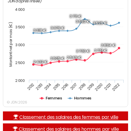
JDN d'après l'Insee)
4 000
3 711 €
3 563 €
3 526 €
Montant net par mois (€)
3 500
3 379 €
3 318 €
3 000
2 894 €
2 751 €
2 730 €
2 549 €
2 525 €
2 432 €
2 500
2 000
2019
2017
2015
2013
2022
2020
2018
2016
2014
2012
2021
Femmes
Hommes
© JDN 2026
Classement des salaires des femmes par ville
Classement des salaires des hommes par ville