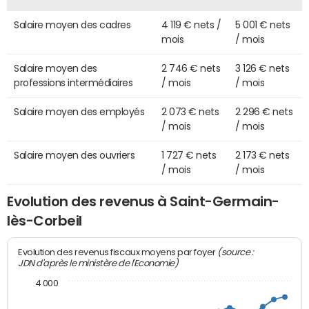
Salaire moyen des cadres
4 119 € nets /
5 001 € nets
mois
/ mois
Salaire moyen des
2 746 € nets
3 126 € nets
professions intermédiaires
/ mois
/ mois
Salaire moyen des employés
2 073 € nets
2 296 € nets
/ mois
/ mois
Salaire moyen des ouvriers
1 727 € nets
2 173 € nets
/ mois
/ mois
Evolution des revenus à Saint-Germain-
lès-Corbeil
(source :
Evolution des revenus fiscaux moyens par foyer
JDN d'après le ministère de l'Economie)
4 000