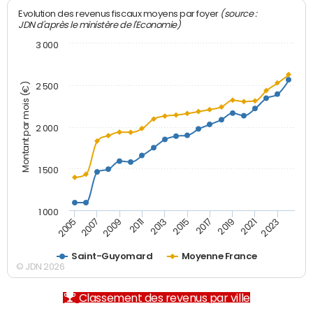
(source :
Evolution des revenus fiscaux moyens par foyer
JDN d'après le ministère de l'Economie)
3 000
Montant par mois (€)
2 500
2 000
1 500
1 000
2007
2017
2009
2019
2011
2021
2013
2023
2005
2015
Saint-Guyomard
Moyenne France
© JDN 2026
Classement des revenus par ville