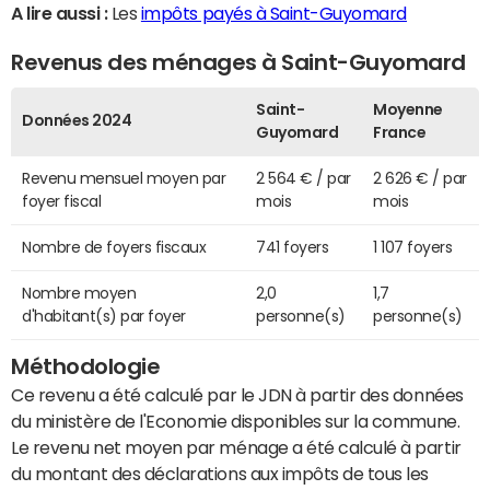
A lire aussi :
Les
impôts payés à Saint-Guyomard
Revenus des ménages à Saint-Guyomard
Saint-
Moyenne
Données 2024
Guyomard
France
Revenu mensuel moyen par
2 564 € / par
2 626 € / par
foyer fiscal
mois
mois
Nombre de foyers fiscaux
741 foyers
1 107 foyers
Nombre moyen
2,0
1,7
d'habitant(s) par foyer
personne(s)
personne(s)
Méthodologie
Ce revenu a été calculé par le JDN à partir des données
du ministère de l'Economie disponibles sur la commune.
Le revenu net moyen par ménage a été calculé à partir
du montant des déclarations aux impôts de tous les